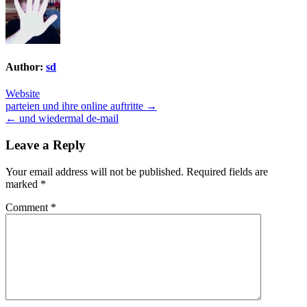
Author:
sd
Website
Post
parteien und ihre online auftritte →
← und wiedermal de-mail
navigation
Leave a Reply
Your email address will not be published.
Required fields are
marked
*
Comment
*