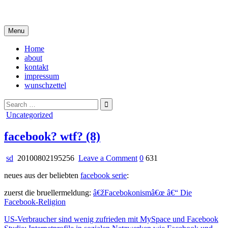
Skip
i live in my own little world, but it's ok… they know me here
to
content
Menu
Home
about
kontakt
impressum
wunschzettel
Search
for:
Posted
Uncategorized
in
facebook? wtf? (8)
on
sd
20100802195256
Leave a Comment
0
631
facebook?
neues aus der beliebten
facebook serie
:
wtf?
(8)
zuerst die bruellermeldung:
â€žFacebokonismâ€œ â€“ Die
Facebook-Religion
US-Verbraucher sind wenig zufrieden mit MySpace und Facebook