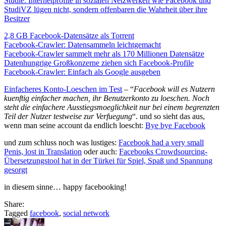
Studie: Internetprofile in sozialen Netzwerken wie Facebook und
StudiVZ lügen nicht, sondern offenbaren die Wahrheit über ihre
Besitzer
2,8 GB Facebook-Datensätze als Torrent
Facebook-Crawler: Datensammeln leichtgemacht
Facebook-Crawler sammelt mehr als 170 Millionen Datensätze
Datenhungrige Großkonzerne ziehen sich Facebook-Profile
Facebook-Crawler: Einfach als Google ausgeben
Einfacheres Konto-Loeschen im Test
– “
Facebook will es Nutzern
kuenftig einfacher machen, ihr Benutzerkonto zu loeschen. Noch
steht die einfachere Ausstiegsmoeglichkeit nur bei einem begrenzten
Teil der Nutzer testweise zur Verfuegung
“. und so sieht das aus,
wenn man seine account da endlich loescht:
Bye bye Facebook
und zum schluss noch was lustiges:
Facebook had a very small
Penis, lost in Translation
oder auch:
Facebooks Crowdsourcing-
Übersetzungstool hat in der Türkei für Spiel, Spaß und Spannung
gesorgt
in diesem sinne… happy facebooking!
Share:
Tagged
facebook
,
social network