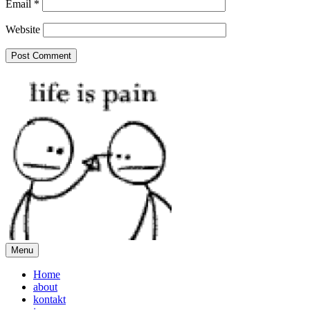
Email
*
Website
Menu
Home
about
kontakt