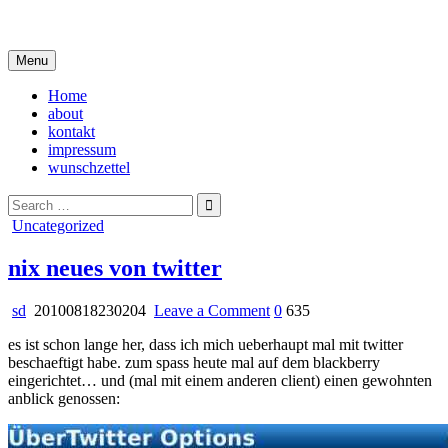
Skip
i live in my own little world, but it's ok… they know me here
to
content
Menu
Home
about
kontakt
impressum
wunschzettel
Search
for:
Posted
Uncategorized
in
nix neues von twitter
on
sd
20100818230204
Leave a Comment
0
635
nix
es ist schon lange her, dass ich mich ueberhaupt mal mit twitter
neues
beschaeftigt habe. zum spass heute mal auf dem blackberry
von
eingerichtet… und (mal mit einem anderen client) einen gewohnten
twitter
anblick genossen: