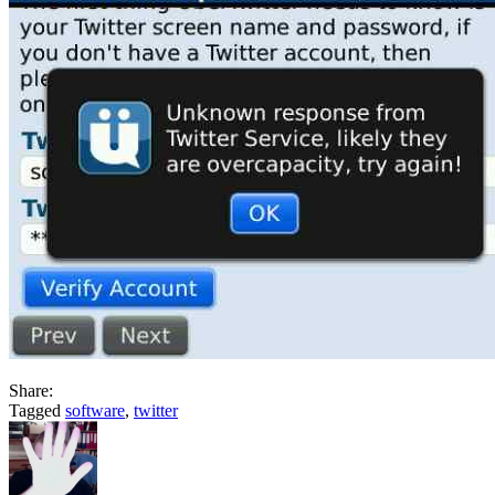
Share:
Tagged
software
,
twitter