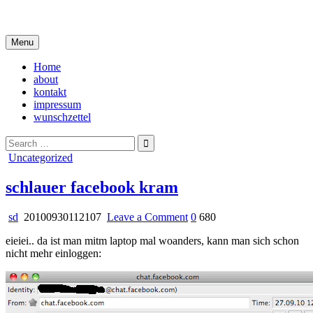
Skip
i live in my own little world, but it's ok… they know me here
to
content
Menu
Home
about
kontakt
impressum
wunschzettel
Search
for:
Posted
Uncategorized
in
schlauer facebook kram
on
sd
20100930112107
Leave a Comment
0
680
schlauer
eieiei.. da ist man mitm laptop mal woanders, kann man sich schon
facebook
nicht mehr einloggen:
kram