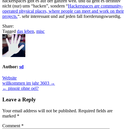
hackerspaces gibt es auf der ganzen welt. und da geht es definitiv
nicht (nur) ums “hacken”, sondern “
Hackerspaces are community-
operated physical places, where people can meet and work on their
projects.
“. sehr interessant und auf jeden fall foerderungswuerdig.
Share:
Tagged
das leben
,
misc
Author:
sd
Website
Post
willkommen im jahr 3603 →
← pissoir ohne oel?
navigation
Leave a Reply
Your email address will not be published.
Required fields are
marked
*
Comment
*