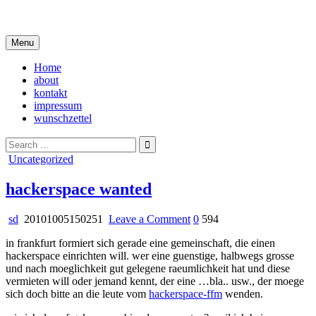
Skip
i live in my own little world, but it's ok… they know me here
to
content
Menu
Home
about
kontakt
impressum
wunschzettel
Search
for:
Posted
Uncategorized
in
hackerspace wanted
on
sd
20101005150251
Leave a Comment
0
594
hackerspace
in frankfurt formiert sich gerade eine gemeinschaft, die einen
wanted
hackerspace einrichten will. wer eine guenstige, halbwegs grosse
und nach moeglichkeit gut gelegene raeumlichkeit hat und diese
vermieten will oder jemand kennt, der eine …bla.. usw., der moege
sich doch bitte an die leute vom
hackerspace-ffm
wenden.