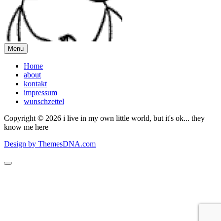
Menu
Home
about
kontakt
impressum
wunschzettel
Copyright © 2026 i live in my own little world, but it's ok... they
know me here
Design by ThemesDNA.com
Scroll
to
Top