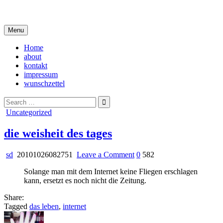
Skip
i live in my own little world, but it's ok… they know me here
to
content
Menu
Home
about
kontakt
impressum
wunschzettel
Search
for:
Posted
Uncategorized
in
die weisheit des tages
on
sd
20101026082751
Leave a Comment
0
582
die
Solange man mit dem Internet keine Fliegen erschlagen
weisheit
kann, ersetzt es noch nicht die Zeitung.
des
tages
Share:
Tagged
das leben
,
internet