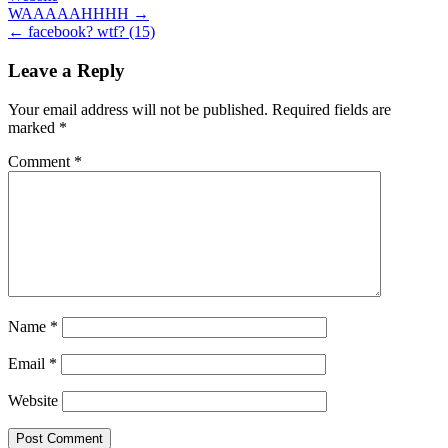
Post
WAAAAAHHHH →
← facebook? wtf? (15)
navigation
Leave a Reply
Your email address will not be published.
Required fields are
marked
*
Comment
*
Name
*
Email
*
Website