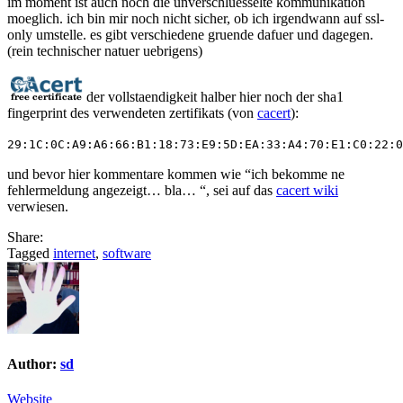
im moment ist auch noch die unverschluesselte kommunikation
moeglich. ich bin mir noch nicht sicher, ob ich irgendwann auf ssl-
only umstelle. es gibt verschiedene gruende dafuer und dagegen.
(rein technischer natuer uebrigens)
der vollstaendigkeit halber hier noch der sha1
fingerprint des verwendeten zertifikats (von
cacert
):
29:1C:0C:A9:A6:66:B1:18:73:E9:5D:EA:33:A4:70:E1:C0:22:0
und bevor hier kommentare kommen wie “ich bekomme ne
fehlermeldung angezeigt… bla… “, sei auf das
cacert wiki
verwiesen.
Share:
Tagged
internet
,
software
Author:
sd
Website