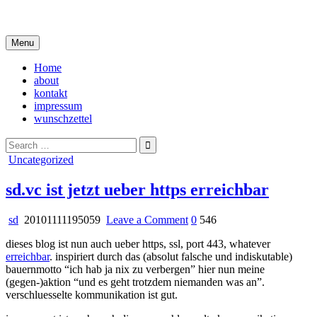
Skip
i live in my own little world, but it's ok… they know me here
to
content
Menu
Home
about
kontakt
impressum
wunschzettel
Search
for:
Posted
Uncategorized
in
sd.vc ist jetzt ueber https erreichbar
on
sd
20101111195059
Leave a Comment
0
546
sd.vc
dieses blog ist nun auch ueber https, ssl, port 443, whatever
ist
erreichbar
. inspiriert durch das (absolut falsche und indiskutable)
jetzt
bauernmotto “ich hab ja nix zu verbergen” hier nun meine
ueber
(gegen-)aktion “und es geht trotzdem niemanden was an”.
https
verschluesselte kommunikation ist gut.
erreichbar