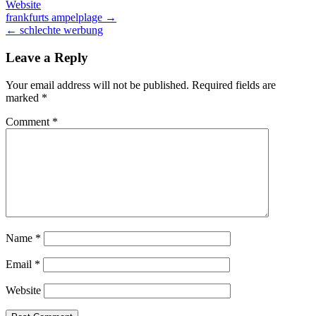
Website
Post
frankfurts ampelplage →
← schlechte werbung
navigation
Leave a Reply
Your email address will not be published.
Required fields are
marked
*
Comment
*
Name
*
Email
*
Website