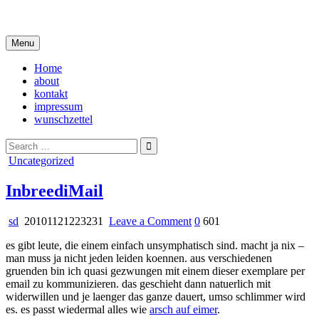
Skip
i live in my own little world, but it's ok… they know me here
to
content
Menu
Home
about
kontakt
impressum
wunschzettel
Search
for:
Posted
Uncategorized
in
InbreediMail
on
sd
20101121223231
Leave a Comment
0
601
InbreediMail
es gibt leute, die einem einfach unsymphatisch sind. macht ja nix –
man muss ja nicht jeden leiden koennen. aus verschiedenen
gruenden bin ich quasi gezwungen mit einem dieser exemplare per
email zu kommunizieren. das geschieht dann natuerlich mit
widerwillen und je laenger das ganze dauert, umso schlimmer wird
es. es passt wiedermal alles wie
arsch auf eimer
.