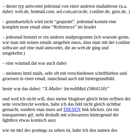
– dieser typ antwortet jedesmal von einer anderen mailadresse (u.a.
dabei: web.de, hotmail.com, aol.com,arcor.de, t-online.de, gmx.de, )
– grundsaetzlich wird nicht “gequotet”. jedesmal kommt eine
komplett neue email ohne “References” im header
– jedesmal benutzt er ein anderes mailprogramm (ich wuesste gerne,
wie man mit seinen emails umgehen muss, dass man mit der t-online
software auf eine mail antwortet, die an web.de ging und
umgekehrt.)
– eine winmail.dat war auch dabei
– meistens html mails, sehr oft mit verschiedenen schriftfarben und
groessen in einer email, manchmal auch mit hintergrundbild.
heute war das dabei:
“X-Mailer: IncrediMail (5864130)”
und weil ich nicht will, dass meine blogleser gleich beim oeffnen der
seite verschreckt werden, habe ich das bild nicht gleich sichtbar
gemacht, sondern man muss auf
DIESEN
link klicken. (ist ein
transparentes gif, sieht deshalb mit schwarzem hintergrund der
lightbox etwas komisch aus)
wie im titel des postings zu sehen ist, habe ich den namen des