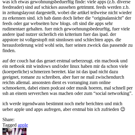
was ich etwas gewohnungsbeduerftig finde: viele apps (z.b. diverse
feedreader) sind auf schickes aussehen getrimmt. feeds werden z.b.
in zeitungslayout dargestellt, wobei die artikel teilweise nicht wieder
zu erkennen sind. ich hab dann doch lieber die “originalansicht” der
feeds oder gar webseiten bzw blogs. oft sind die apps sehr
rudimentaer gehalten. fuer mich gewoehnungsbedeurftig, fuer viele
andere ipad nutzer sicherlich ein kriterium fuer das ipad. der
appstore ist vollgestopft mit sinnlosen und schlechten apps. die
herausforderung wird wohl sein, fuer seinen zweick das passende zu
finden.
auf der couch hat das geraet erstmal ueberzeugt. ein macbook und
ein netbook mit windows und/oder linux haben mir da schon viele
(koerperliche) schmerzen bereitet. klar ist das ipad nicht dazu
geeignet, romane zu schreiben, aber fuer ne mail zwischendurch
reichts allemal. ansonsten dient es vorranging zum online
schmoekern, dabei einen podcast oder musik hoeren, mal schnell per
ssh an einem serverchen was machen oder zum “social networking”.
ich werde irgendwann bestimmt noch mehr berichten und mich
ueber apple und apps aufregen, aber erstmal bin ich zufrieden 😉
Share:
Tagged
apple