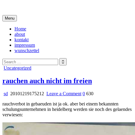
Skip
i live in my own little world, but it's ok… they know me here
to
content
Menu
Home
about
kontakt
impressum
wunschzettel
Search
for:
Posted
Uncategorized
in
rauchen auch nicht im freien
on
sd
20101219175212
Leave a Comment
0
630
rauchen
rauchverbot in gebaeuden ist ja ok. aber bei einem bekannten
auch
schulungsunternehmen in heidelberg werden sie noch des gelaendes
nicht
verwiesen:
im
freien