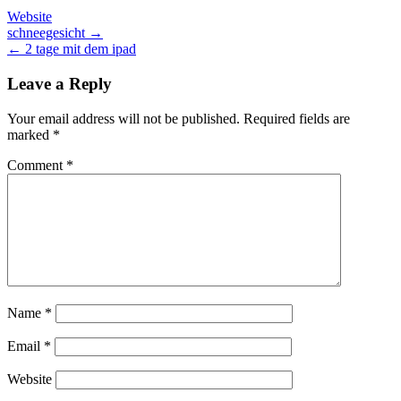
Website
Post
schneegesicht →
← 2 tage mit dem ipad
navigation
Leave a Reply
Your email address will not be published.
Required fields are
marked
*
Comment
*
Name
*
Email
*
Website