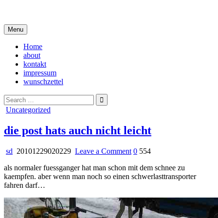
Skip
i live in my own little world, but it's ok… they know me here
to
content
Menu
Home
about
kontakt
impressum
wunschzettel
Search
for:
Posted
Uncategorized
in
die post hats auch nicht leicht
on
sd
20101229020229
Leave a Comment
0
554
die
als normaler fuessganger hat man schon mit dem schnee zu
post
kaempfen. aber wenn man noch so einen schwerlasttransporter
hats
fahren darf…
auch
nicht
leicht