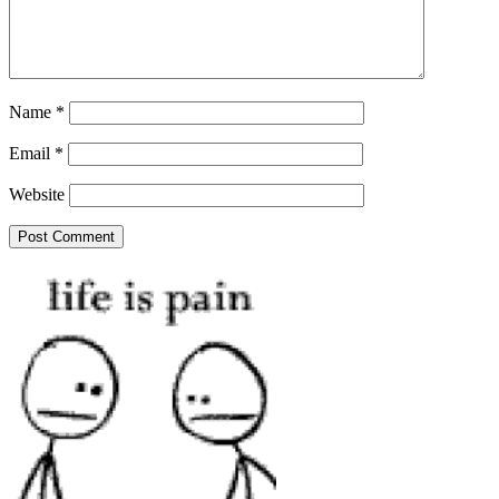
Name
*
Email
*
Website