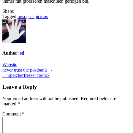
immer mit groesseren maschinen geflogen bin.
Share:
Tagged
misc
,
suspicious
Author:
sd
Website
Post
never trust the postbank →
← speicherfresser firefox
navigation
Leave a Reply
Your email address will not be published.
Required fields are
marked
*
Comment
*