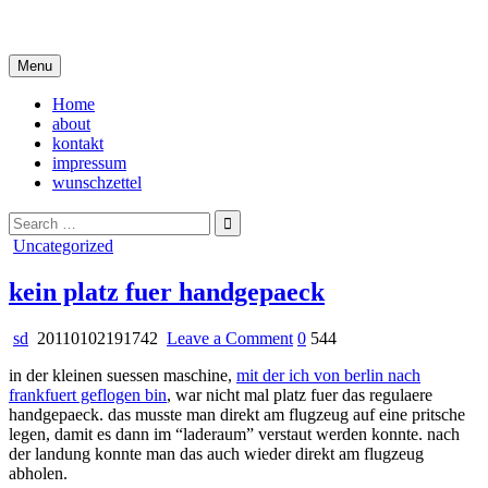
Skip
i live in my own little world, but it's ok… they know me here
to
content
Menu
Home
about
kontakt
impressum
wunschzettel
Search
for:
Posted
Uncategorized
in
kein platz fuer handgepaeck
on
sd
20110102191742
Leave a Comment
0
544
kein
in der kleinen suessen maschine,
mit der ich von berlin nach
platz
frankfuert geflogen bin
, war nicht mal platz fuer das regulaere
fuer
handgepaeck. das musste man direkt am flugzeug auf eine pritsche
handgepaeck
legen, damit es dann im “laderaum” verstaut werden konnte. nach
der landung konnte man das auch wieder direkt am flugzeug
abholen.