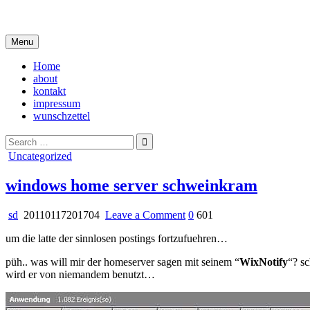
Skip
i live in my own little world, but it's ok… they know me here
to
content
Menu
Home
about
kontakt
impressum
wunschzettel
Search
for:
Posted
Uncategorized
in
windows home server schweinkram
on
sd
20110117201704
Leave a Comment
0
601
windows
um die latte der sinnlosen postings fortzufuehren…
home
server
püh.. was will mir der homeserver sagen mit seinem “
WixNotify
“? s
schweinkram
wird er von niemandem benutzt…