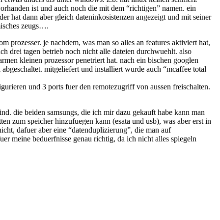
rhanden ist und auch noch die mit dem “richtigen” namen. ein
der hat dann aber gleich dateninkosistenzen angezeigt und mit seiner
omisches zeugs….
tom prozesser. je nachdem, was man so alles an features aktiviert hat,
h drei tagen betrieb noch nicht alle dateien durchwuehlt. also
n armen kleinen prozessor penetriert hat. nach ein bischen googlen
 abgeschaltet. mitgeliefert und installiert wurde auch “mcaffee total
urieren und 3 ports fuer den remotezugriff von aussen freischalten.
sind. die beiden samsungs, die ich mir dazu gekauft habe kann man
atten zum speicher hinzufuegen kann (esata und usb), was aber erst in
 nicht, dafuer aber eine “datenduplizierung”, die man auf
er meine beduerfnisse genau richtig, da ich nicht alles spiegeln