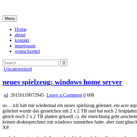
Skip
i live in my own little world, but it's ok… they know me here
to
content
Menu
Home
about
kontakt
impressum
wunschzettel
Search
for:
Posted
Uncategorized
in
neues spielzeug: windows home server
on
sd
20110119072945
Leave a Comment
0
608
neues
so… ich hab mir wiedermal ein neues spielzeug geleistet. ein acer as
spielzeug:
geliefert wurde das geraetchen mit 2 x 2 TB und hat noch 2 festplattens
windows
gleich noch 2 x 2 TB platten gekauft ;-). die einrichtung geht anschein
home
keinen desktoprechner mit windows rumstehen hatte. aber zum glueck
server
XP.