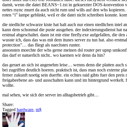
damit, wenn die datei BEANS~1.txt in gekuerzter DOS-konvention vo
nettes rsync murrt da auch nicht rum und wills auf den whs kopieren. 
roten “i” lampe geblinkt, weil er die datei nicht schreiben konnte. k
die niedliche schwarze kiste hat halt auch nur einen niedlichen intel a
kann dem schonmal die puste ausgehen. der indexierungsdienst hat nac
erstmal abgeschaltet. dann ist mir eine firefly.exe aufgefallen, die de
wusste ich, dass das was mit dem itunes server zu tun hat. also erstmal
protection”… das fliegt als naechstes runter.
ansonsten moechte der whs gerne meinen dsl router per upnp umkonfig
das darf er natuerlich nicht.. wo kaemen wir denn da hin?
das geraet an sich ist angenehm leise… wenns denn die platten auch 
bei zugriffen deutlich hoeren. praktisch ist, dass man noch externe pl
ferner zukunft noetig sein duerfte. ein echtes raid gibts fuer den preis
freigabeebene an- und ausschalten kann und im hintergrund werkelt. fu
wollte.
mal sehen, wie sich der server im alltagsbetrieb gibt…
Share:
Tagged
hardware
,
m$