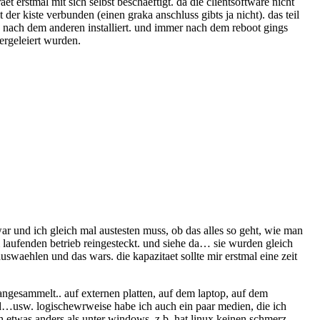
t erstmal mit sich selbst beschaeftigt. da die clientsoftware nicht
 der kiste verbunden (einen graka anschluss gibts ja nicht). das teil
ate nach dem anderen installiert. und immer nach dem reboot gings
tergeleiert wurden.
war und ich gleich mal austesten muss, ob das alles so geht, wie man
m laufenden betrieb reingesteckt. und siehe da… sie wurden gleich
uswaehlen und das wars. die kapazitaet sollte mir erstmal eine zeit
g angesammelt.. auf externen platten, auf dem laptop, auf dem
dvd…usw. logischewrweise habe ich auch ein paar medien, die ich
ich etwas anders als unter windows. z.b. hat linux keinen schmerz