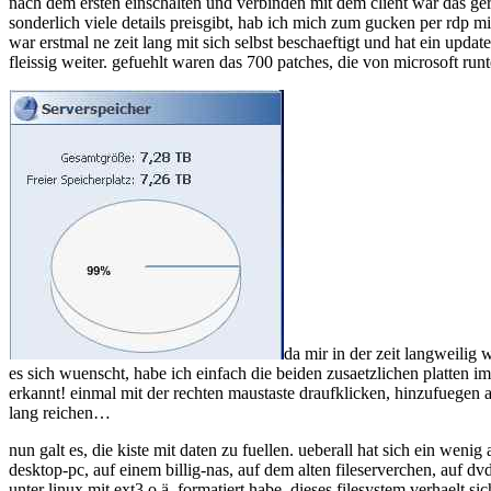
nach dem ersten einschalten und verbinden mit dem client war das gerae
sonderlich viele details preisgibt, hab ich mich zum gucken per rdp mit
war erstmal ne zeit lang mit sich selbst beschaeftigt und hat ein upd
fleissig weiter. gefuehlt waren das 700 patches, die von microsoft run
da mir in der zeit langweilig 
es sich wuenscht, habe ich einfach die beiden zusaetzlichen platten i
erkannt! einmal mit der rechten maustaste draufklicken, hinzufuegen a
lang reichen…
nun galt es, die kiste mit daten zu fuellen. ueberall hat sich ein weni
desktop-pc, auf einem billig-nas, auf dem alten fileserverchen, auf 
unter linux mit ext3 o.ä. formatiert habe. dieses filesystem verhaelt s