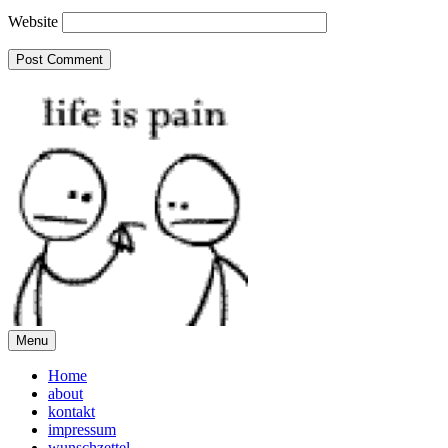
Website
Menu
Home
about
kontakt
impressum
wunschzettel