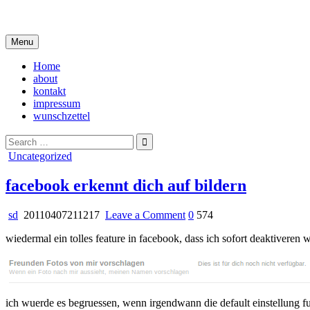
Skip
i live in my own little world, but it's ok… they know me here
to
content
Menu
Home
about
kontakt
impressum
wunschzettel
Search
for:
Posted
Uncategorized
in
facebook erkennt dich auf bildern
on
sd
20110407211217
Leave a Comment
0
574
facebook
wiedermal ein tolles feature in facebook, dass ich sofort deaktiveren w
erkennt
dich
auf
bildern
ich wuerde es begruessen, wenn irgendwann die default einstellung f