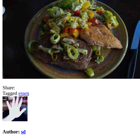
Share:
Tagged
essen
Author:
sd