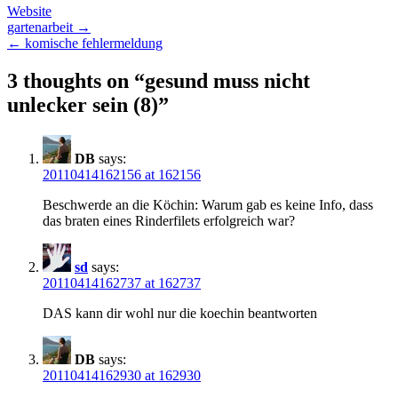
Website
Post
gartenarbeit →
← komische fehlermeldung
navigation
3 thoughts on “
gesund muss nicht
unlecker sein (8)
”
DB
says:
20110414162156 at 162156
Beschwerde an die Köchin: Warum gab es keine Info, dass
das braten eines Rinderfilets erfolgreich war?
sd
says:
20110414162737 at 162737
DAS kann dir wohl nur die koechin beantworten
DB
says:
20110414162930 at 162930