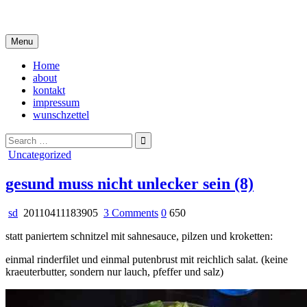
Skip
i live in my own little world, but it's ok… they know me here
to
content
Menu
Home
about
kontakt
impressum
wunschzettel
Search
for:
Posted
Uncategorized
in
gesund muss nicht unlecker sein (8)
on
sd
20110411183905
3 Comments
0
650
gesund
statt paniertem schnitzel mit sahnesauce, pilzen und kroketten:
muss
nicht
einmal rinderfilet und einmal putenbrust mit reichlich salat. (keine
unlecker
kraeuterbutter, sondern nur lauch, pfeffer und salz)
sein
(8)