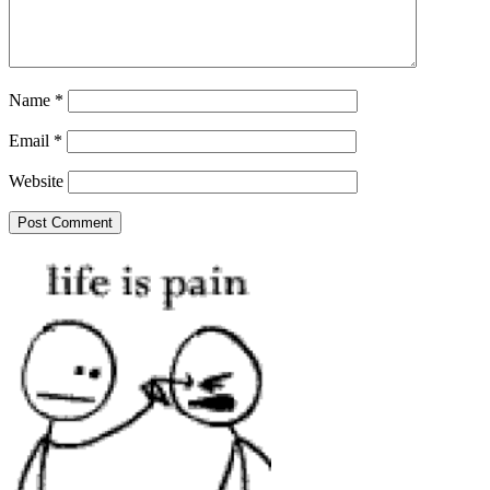
Name
*
Email
*
Website