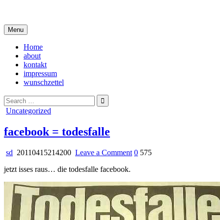
Skip
i live in my own little world, but it's ok… they know me here
to
content
Menu
Home
about
kontakt
impressum
wunschzettel
Search
for:
Posted
Uncategorized
in
facebook = todesfalle
on
sd
20110415214200
Leave a Comment
0
575
facebook
jetzt isses raus… die todesfalle facebook.
=
todesfalle