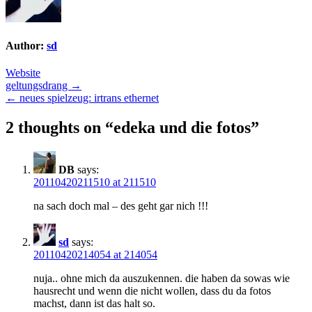
Author:
sd
Website
Post
geltungsdrang →
← neues spielzeug: irtrans ethernet
navigation
2 thoughts on “
edeka und die fotos
”
DB
says:
20110420211510 at 211510
na sach doch mal – des geht gar nich !!!
sd
says:
20110420214054 at 214054
nuja.. ohne mich da auszukennen. die haben da sowas wie
hausrecht und wenn die nicht wollen, dass du da fotos
machst, dann ist das halt so.