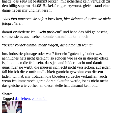
haette. das zeug ist bestimmt lecker.. mit sicherheit kein vergleich zu
den billig-supermarkt-0815-ekel-fertig-currywurst. gleich stand eine
dame neben mir und hat gesagt:
“das foto muessen sie sofort loeschen, hier drinnen duerfen sie nicht
fotografieren.
”
darauf erwiederte ich: “
kein problem
” und habe das bild geloescht,
so dass sie es auch sehen konnte. darauf hin kam noch
“
besser vorher einmal mehr fragen, als einmal zu wenig
”
hm. industriespionage oder was? fuer ein “guten tag” oder was
aehnliches hats nicht gereicht. so schoen wie es da in diesem edeka
ist, koennten die froh sein, dass jemand bilder macht und damit
quasi fuer sie wirbt. die muesen sich echt nicht verstecken. auf jeden
fall bin ich diese unfreundlichkeit garnicht gewohnt von diesem
laden. ich hab mir trotzdem die bloeden sprueche verkniffen. auch
wenn ich immernoch gerne dort einkaufen werde, ist es nicht mehr
das gleiche wie vorher. an dieser stelle halt diesmal kein bild.
Share:
Tagged
das leben
,
einkaufen