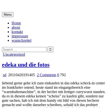
Skip
i live in my own little world, but it's ok… they know me here
to
content
Menu
Home
about
kontakt
impressum
wunschzettel
Search
for:
Posted
Uncategorized
in
edeka und die fotos
on
sd
20110420191405
2 Comments
0
792
edeka
liebend gerne gehe ich zum einkaufen in das edeka scheck-in center
und
im frankfurter ostend. heute stand im eingangsbereich eine
die
“warmhaltemaschine”, in der becher mit fertiger currywurst standen.
fotos
da es in diesem edeka keinen “scheiss” zu kaufen gibt, sondern nur
gute sachen, hab ich mit dem handy ein bild von diesen bechern
gemacht und wollte darueber schreiben, sobald ich das probiert