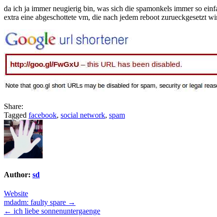
da ich ja immer neugierig bin, was sich die spamonkels immer so einfa
extra eine abgeschottete vm, die nach jedem reboot zurueckgesetzt w
Share:
Tagged
facebook
,
social network
,
spam
Author:
sd
Website
Post
mdadm: faulty spare →
← ich liebe sonnenuntergaenge