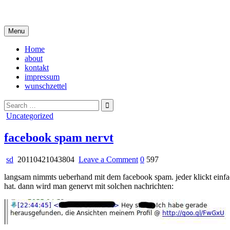
Skip
i live in my own little world, but it's ok… they know me here
to
content
Menu
Home
about
kontakt
impressum
wunschzettel
Search
for:
Posted
Uncategorized
in
facebook spam nervt
on
sd
20110421043804
Leave a Comment
0
597
facebook
langsam nimmts ueberhand mit dem facebook spam. jeder klickt einfac
spam
hat. dann wird man genervt mit solchen nachrichten:
nervt