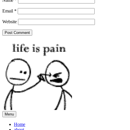
Name
*
Email
*
Website
Menu
Home
about