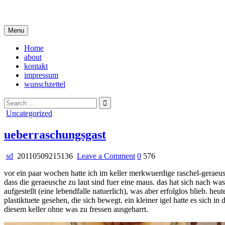
Skip
i live in my own little world, but it's ok… they know me here
to
content
Menu
Home
about
kontakt
impressum
wunschzettel
Search
for:
Posted
Uncategorized
in
ueberraschungsgast
on
sd
20110509215136
Leave a Comment
0
576
ueberraschungsgast
vor ein paar wochen hatte ich im keller merkwuerdige raschel-geraeusc
dass die geraeusche zu laut sind fuer eine maus. das hat sich nach wa
aufgestellt (eine lebendfalle natuerlich), was aber erfolglos blieb. h
plastiktuete gesehen, die sich bewegt. ein kleiner igel hatte es sich i
diesem keller ohne was zu fressen ausgeharrt.