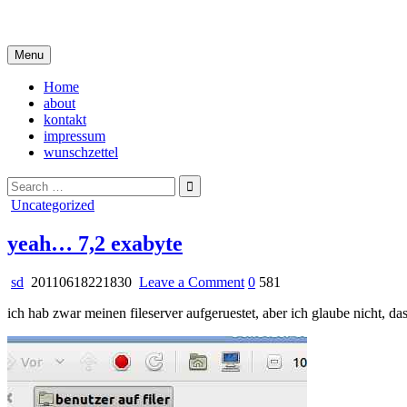
Skip
i live in my own little world, but it's ok… they know me here
to
content
Menu
Home
about
kontakt
impressum
wunschzettel
Search
for:
Posted
Uncategorized
in
yeah… 7,2 exabyte
on
sd
20110618221830
Leave a Comment
0
581
yeah…
ich hab zwar meinen fileserver aufgeruestet, aber ich glaube nicht, dass
7,2
exabyte