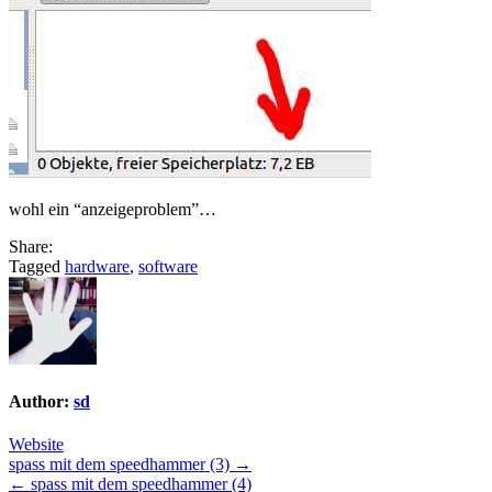
wohl ein “anzeigeproblem”…
Share:
Tagged
hardware
,
software
Author:
sd
Website
Post
spass mit dem speedhammer (3) →
← spass mit dem speedhammer (4)