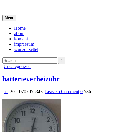
Skip
i live in my own little world, but it's ok… they know me here
to
content
Menu
Home
about
kontakt
impressum
wunschzettel
Search
for:
Posted
Uncategorized
in
batterieverheizuhr
on
sd
20110707055343
Leave a Comment
0
586
batterieverheizuhr