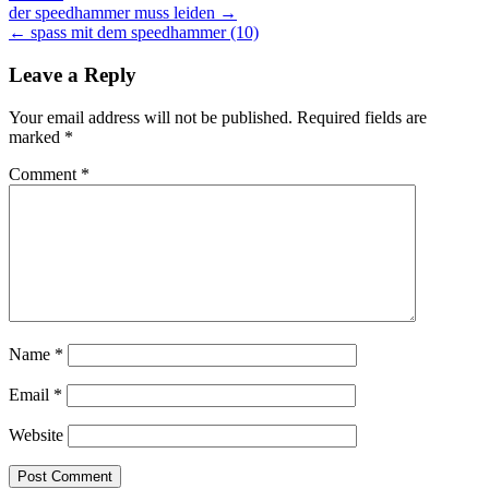
Post
der speedhammer muss leiden →
← spass mit dem speedhammer (10)
navigation
Leave a Reply
Your email address will not be published.
Required fields are
marked
*
Comment
*
Name
*
Email
*
Website