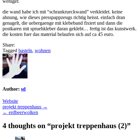
weniger.
die wand habe ich mit “schrankrueckwand” verkleidet. keine
ahnung, wie dieses presspappzeugs richtig heisst. einfach dran
genagelt, die uebergaenge mit klebeband fixiert und dann die
postkaren mit spruehkleber daran geklebt… fertig ist das kunstwerk.
die kosten fuer das material belaufen sich auf ca 45 euro.
Share:
Tagged
basteln
,
wohnen
Author:
sd
Website
Post
projekt treppenhaus →
← erdbeerwolken
navigation
4 thoughts on “
projekt treppenhaus (2)
”