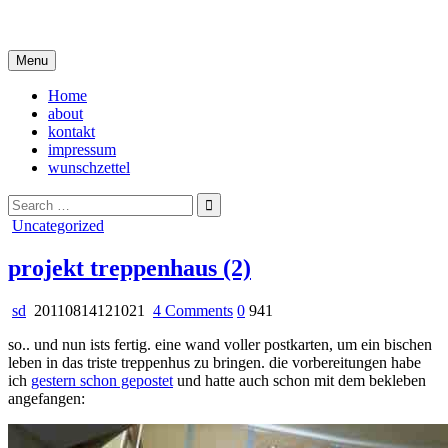
Skip
i live in my own little world, but it's ok… they know me here
to
content
Menu
Home
about
kontakt
impressum
wunschzettel
Search
for:
Posted
Uncategorized
in
projekt treppenhaus (2)
on
sd
20110814121021
4 Comments
0
941
projekt
so.. und nun ists fertig. eine wand voller postkarten, um ein bischen
treppenhaus
leben in das triste treppenhus zu bringen. die vorbereitungen habe
(2)
ich
gestern schon gepostet
und hatte auch schon mit dem bekleben
angefangen: