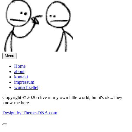
Menu
Home
about
kontakt
impressum
wunschzettel
Copyright © 2026 i live in my own little world, but it's ok... they
know me here
Design by ThemesDNA.com
Scroll
to