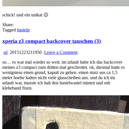
schick! und ein unikat 😉
Share:
Tagged
basteln
xperia z3 compact backcover tauschen (3)
on
sd
20151223211950
Leave a Comment
xperia
so… es war mal wieder so weit. im urlaub habe ich das backcover
z3
meines z3 compact zum dritten mal geschrottet. ok, diesmal hatte es
compact
wenigstens einen grund, kaputt zu gehen. einen sturz aus ca 1,5
backcover
meter hoehe halten nicht viele glasscheiben aus. und da ich im
tauschen
urlaub war, musste ich halt den bastelwastel mimen und mit
(3)
klebeband fixen.