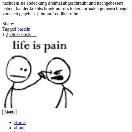
nachdem sie abdeckung dreimal abgeschraubt und nachgebessert
haben, hat der kuehlschrank nur noch den normalen geraeuschpegel
von sich gegeben. juhuuuu! endlich ruhe!
Share:
Tagged
basteln
Posts
1
2
Older posts →
pagination
Menu
Home
about