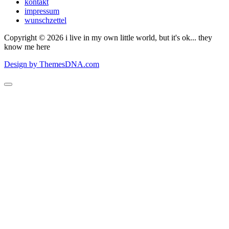
kontakt
impressum
wunschzettel
Copyright © 2026 i live in my own little world, but it's ok... they
know me here
Design by ThemesDNA.com
Scroll
to
Top