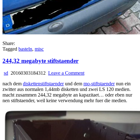
Share:
Tagged
basteln
,
misc
244,32 megabyte stiftstaender
on
sd
20160303184312
Leave a Comment
244,32
nach dem
diskettenstiftstaender
und dem
mo-stiftstaender
nun ein
megabyte
zwitter aus normalen 1,44mb disketten und zwei LS 120 medien.
stiftstaender
macht zusammen 244,32 megabyte an kapazitaet… oder eben nur
nen stiftstaender, weil keine verwendung mehr fuer die medien.