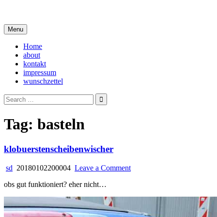
Skip
i live in my own little world, but it's ok… they know me here
to
content
Menu
Home
about
kontakt
impressum
wunschzettel
Search
for:
Tag:
basteln
klobuerstenscheibenwischer
on
sd
20180102200004
Leave a Comment
klobuerstenscheibenwischer
obs gut funktioniert? eher nicht…