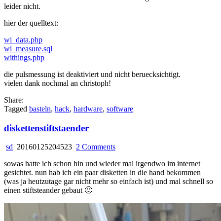
leider nicht.
hier der quelltext:
wi_data.php
wi_measure.sql
withings.php
die pulsmessung ist deaktiviert und nicht beruecksichtigt.
vielen dank nochmal an christoph!
Share:
Tagged
basteln
,
hack
,
hardware
,
software
diskettenstiftstaender
on
sd
20160125204523
2 Comments
diskettenstiftstaender
sowas hatte ich schon hin und wieder mal irgendwo im internet
gesichtet. nun hab ich ein paar disketten in die hand bekommen
(was ja heutzutage gar nicht mehr so einfach ist) und mal schnell so
einen stiftsteander gebaut 🙂