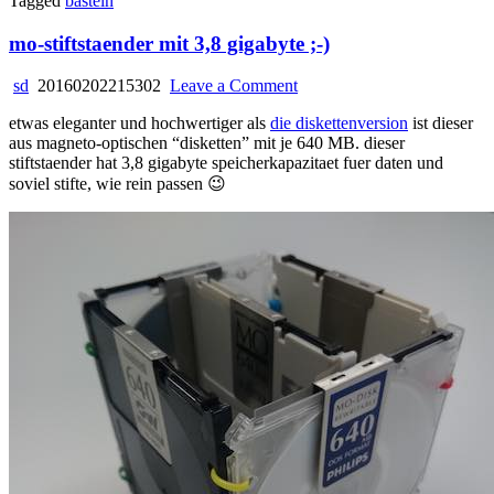
Tagged
basteln
mo-stiftstaender mit 3,8 gigabyte ;-)
on
sd
20160202215302
Leave a Comment
mo-
etwas eleganter und hochwertiger als
die diskettenversion
ist dieser
stiftstaender
aus magneto-optischen “disketten” mit je 640 MB. dieser
mit
stiftstaender hat 3,8 gigabyte speicherkapazitaet fuer daten und
3,8
soviel stifte, wie rein passen 😉
gigabyte
;-)