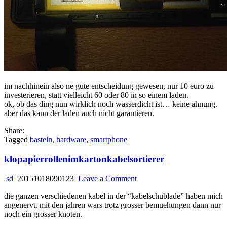
im nachhinein also ne gute entscheidung gewesen, nur 10 euro zu
investerieren, statt vielleicht 60 oder 80 in so einem laden.
ok, ob das ding nun wirklich noch wasserdicht ist… keine ahnung.
aber das kann der laden auch nicht garantieren.
Share:
Tagged
basteln
,
hardware
,
smartphone
klopapierrollenimkartonkabelsortierer
on
sd
20151018090123
Leave a Comment
klopapierrollenimkartonkabel
die ganzen verschiedenen kabel in der “kabelschublade” haben mich
angenervt. mit den jahren wars trotz grosser bemuehungen dann nur
noch ein grosser knoten.