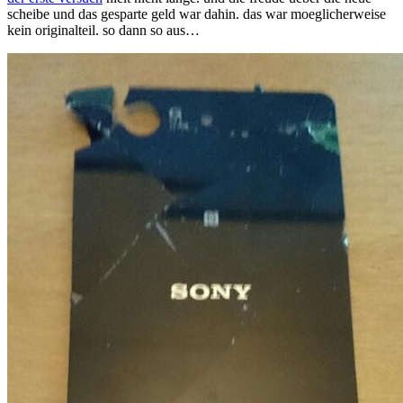
scheibe und das gesparte geld war dahin. das war moeglicherweise
compact
kein originalteil. so dann so aus…
backcover
tauschen
(2)