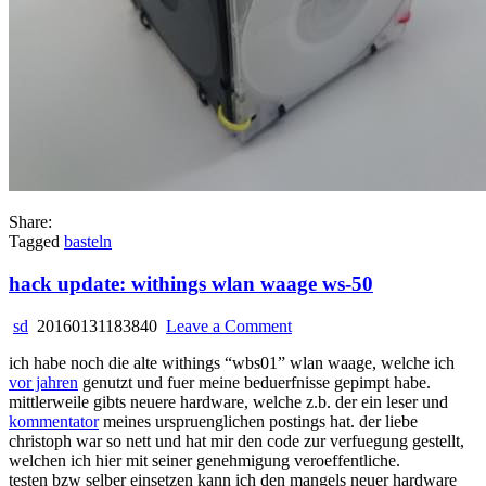
Share:
Tagged
basteln
hack update: withings wlan waage ws-50
on
sd
20160131183840
Leave a Comment
hack
ich habe noch die alte withings “wbs01” wlan waage, welche ich
update:
vor jahren
genutzt und fuer meine beduerfnisse gepimpt habe.
withings
mittlerweile gibts neuere hardware, welche z.b. der ein leser und
wlan
kommentator
meines urspruenglichen postings hat. der liebe
waage
christoph war so nett und hat mir den code zur verfuegung gestellt,
ws-
welchen ich hier mit seiner genehmigung veroeffentliche.
50
testen bzw selber einsetzen kann ich den mangels neuer hardware