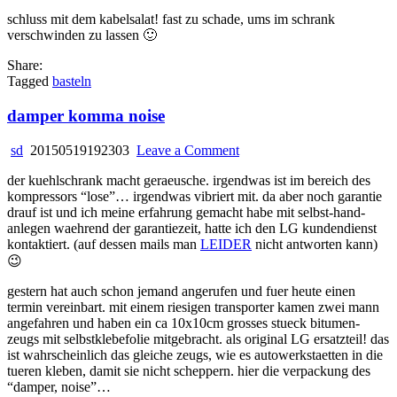
schluss mit dem kabelsalat! fast zu schade, ums im schrank
verschwinden zu lassen 🙂
Share:
Tagged
basteln
damper komma noise
on
sd
20150519192303
Leave a Comment
damper
der kuehlschrank macht geraeusche. irgendwas ist im bereich des
komma
kompressors “lose”… irgendwas vibriert mit. da aber noch garantie
noise
drauf ist und ich meine erfahrung gemacht habe mit selbst-hand-
anlegen waehrend der garantiezeit, hatte ich den LG kundendienst
kontaktiert. (auf dessen mails man
LEIDER
nicht antworten kann)
😉
gestern hat auch schon jemand angerufen und fuer heute einen
termin vereinbart. mit einem riesigen transporter kamen zwei mann
angefahren und haben ein ca 10x10cm grosses stueck bitumen-
zeugs mit selbstklebefolie mitgebracht. als original LG ersatzteil! das
ist wahrscheinlich das gleiche zeugs, wie es autowerkstaetten in die
tueren kleben, damit sie nicht scheppern. hier die verpackung des
“damper, noise”…