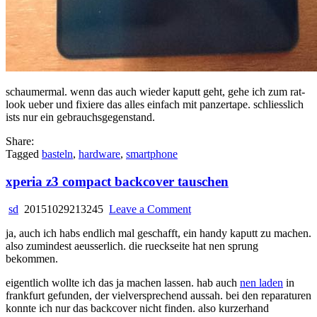
schaumermal. wenn das auch wieder kaputt geht, gehe ich zum rat-
look ueber und fixiere das alles einfach mit panzertape. schliesslich
ists nur ein gebrauchsgegenstand.
Share:
Tagged
basteln
,
hardware
,
smartphone
xperia z3 compact backcover tauschen
on
sd
20151029213245
Leave a Comment
xperia
ja, auch ich habs endlich mal geschafft, ein handy kaputt zu machen.
z3
also zumindest aeusserlich. die rueckseite hat nen sprung
compact
bekommen.
backcover
tauschen
eigentlich wollte ich das ja machen lassen. hab auch
nen laden
in
frankfurt gefunden, der vielversprechend aussah. bei den reparaturen
konnte ich nur das backcover nicht finden. also kurzerhand