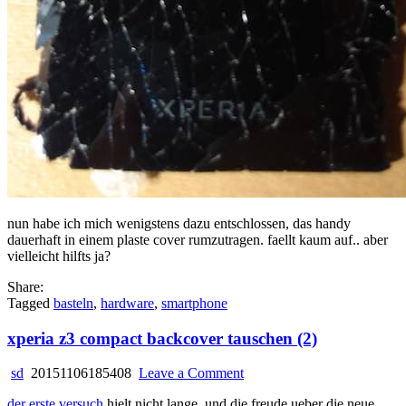
nun habe ich mich wenigstens dazu entschlossen, das handy
dauerhaft in einem plaste cover rumzutragen. faellt kaum auf.. aber
vielleicht hilfts ja?
Share:
Tagged
basteln
,
hardware
,
smartphone
xperia z3 compact backcover tauschen (2)
on
sd
20151106185408
Leave a Comment
xperia
der erste versuch
hielt nicht lange. und die freude ueber die neue
z3