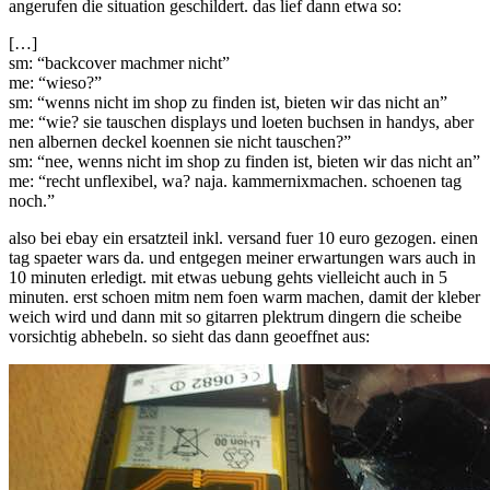
angerufen die situation geschildert. das lief dann etwa so:
[…]
sm: “backcover machmer nicht”
me: “wieso?”
sm: “wenns nicht im shop zu finden ist, bieten wir das nicht an”
me: “wie? sie tauschen displays und loeten buchsen in handys, aber
nen albernen deckel koennen sie nicht tauschen?”
sm: “nee, wenns nicht im shop zu finden ist, bieten wir das nicht an”
me: “recht unflexibel, wa? naja. kammernixmachen. schoenen tag
noch.”
also bei ebay ein ersatzteil inkl. versand fuer 10 euro gezogen. einen
tag spaeter wars da. und entgegen meiner erwartungen wars auch in
10 minuten erledigt. mit etwas uebung gehts vielleicht auch in 5
minuten. erst schoen mitm nem foen warm machen, damit der kleber
weich wird und dann mit so gitarren plektrum dingern die scheibe
vorsichtig abhebeln. so sieht das dann geoeffnet aus: