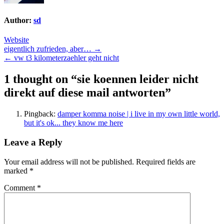
Author:
sd
Website
Post
eigentlich zufrieden, aber… →
← vw t3 kilometerzaehler geht nicht
navigation
1 thought on “
sie koennen leider nicht
direkt auf diese mail antworten
”
Pingback:
damper komma noise | i live in my own little world,
but it's ok... they know me here
Leave a Reply
Your email address will not be published.
Required fields are
marked
*
Comment
*