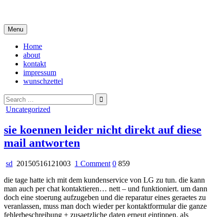
Skip
i live in my own little world, but it's ok… they know me here
to
content
Menu
Home
about
kontakt
impressum
wunschzettel
Search
for:
Posted
Uncategorized
in
sie koennen leider nicht direkt auf diese
mail antworten
on
sd
20150516121003
1 Comment
0
859
sie
die tage hatte ich mit dem kundenservice von LG zu tun. die kann
koennen
man auch per chat kontaktieren… nett – und funktioniert. um dann
leider
doch eine stoerung aufzugeben und die reparatur eines geraetes zu
nicht
veranlassen, muss man doch wieder per kontaktformular die ganze
direkt
fehlerbeschreibung + zusaetzliche daten erneut eintippen. als
auf