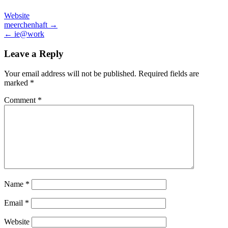
Website
Post
meerchenhaft →
← ie@work
navigation
Leave a Reply
Your email address will not be published.
Required fields are
marked
*
Comment
*
Name
*
Email
*
Website