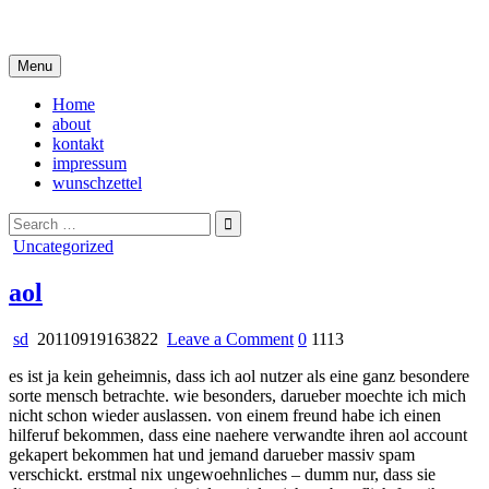
Skip
i live in my own little world, but it's ok… they know me here
to
content
Menu
Home
about
kontakt
impressum
wunschzettel
Search
for:
Posted
Uncategorized
in
aol
on
sd
20110919163822
Leave a Comment
0
1113
aol
es ist ja kein geheimnis, dass ich aol nutzer als eine ganz besondere
sorte mensch betrachte. wie besonders, darueber moechte ich mich
nicht schon wieder auslassen. von einem freund habe ich einen
hilferuf bekommen, dass eine naehere verwandte ihren aol account
gekapert bekommen hat und jemand darueber massiv spam
verschickt. erstmal nix ungewoehnliches – dumm nur, dass sie