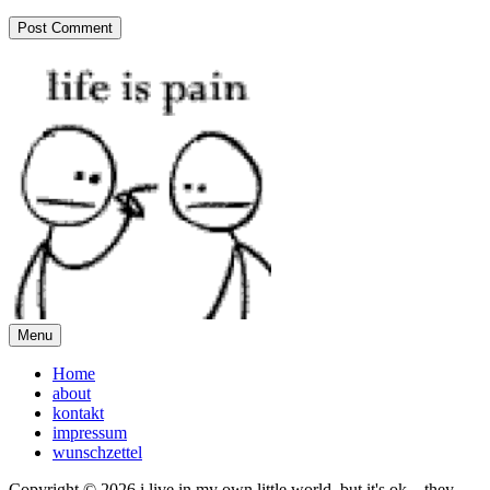
Menu
Home
about
kontakt
impressum
wunschzettel
Copyright © 2026 i live in my own little world, but it's ok... they