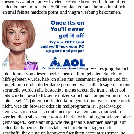
diesen account schon seit vielen, vielen jahren beruflich fuer ihren
laden benutzt. nun haben 5000 empfaenger aus ihrem adressbuch
erstmal feinste hardcore porns und viagra werbung bekommen.
so weit es ging, hab ich
mich immer von dieser spezies mensch fern gehalten. da ich um
hilfe gebeten wurde, hab ich allen mut zusammen gerissen und bin
hingefahren und hab der dame geholfen. was soll ich sagen… meine
vorurteile wurden alle bestaetigt. nichts gegen die frau… aber aol
hats wirklich geschafft, seine nutzer so richtig “computerdumm” zu
halten. seit 15 jahren hat sie den kram genutzt und weiss heute noch
nicht, was ein browser oder ein mailprogramm ist.. geschweige
denn, was man sonst so mit einem pc machen kann. momentan
werden die restbestaende von aol in deutschland irgendwie von alice
gemanaged.. keine ahnung, wie das genau zusammen haengt. auf
jeden fall haben es die spezialisten in mehreren tagen nicht
geschafft, ihr ein neues kennwort fuer ihren account zu setzen, so