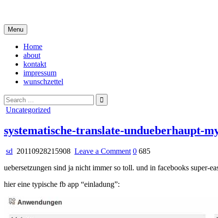
Skip
i live in my own little world, but it's ok… they know me here
to
content
Menu
Home
about
kontakt
impressum
wunschzettel
Search
for:
Posted
Uncategorized
in
systematische-translate-undueberhaupt-mys
on
sd
20110928215908
Leave a Comment
0
685
systematische-
uebersetzungen sind ja nicht immer so toll. und in facebooks super-ea
translate-
undueberhaupt-
hier eine typische fb app “einladung”:
mystification