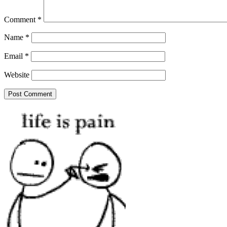
Comment
*
Name
*
Email
*
Website