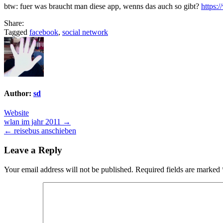
btw: fuer was braucht man diese app, wenns das auch so gibt?
https:
Share:
Tagged
facebook
,
social network
Author:
sd
Website
Post
wlan im jahr 2011 →
← reisebus anschieben
navigation
Leave a Reply
Your email address will not be published.
Required fields are marked