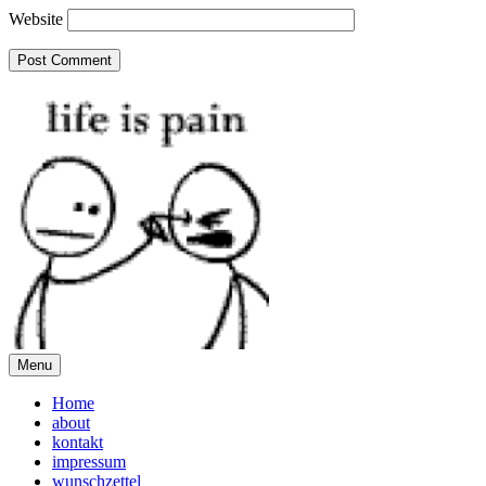
Website
Menu
Home
about
kontakt
impressum
wunschzettel