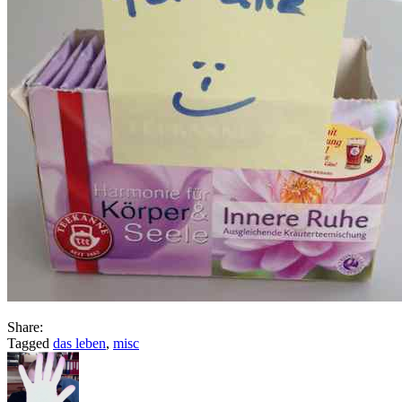
Share:
Tagged
das leben
,
misc