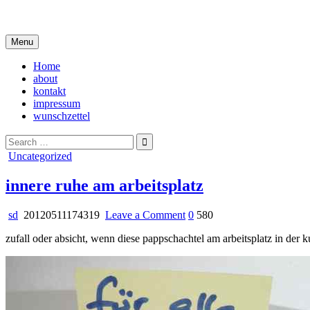
Skip
i live in my own little world, but it's ok… they know me here
to
content
Menu
Home
about
kontakt
impressum
wunschzettel
Search
for:
Posted
Uncategorized
in
innere ruhe am arbeitsplatz
on
sd
20120511174319
Leave a Comment
0
580
innere
zufall oder absicht, wenn diese pappschachtel am arbeitsplatz in der 
ruhe
am
arbeitsplatz