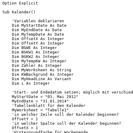
Option Explicit

vba)
Sub Kalender()

    'Variablen deklarieren

    Dim MyStartDate As Date

    Dim MyEndDate As Date

    Dim MyTempDate As Date

    Dim OffsetX As Integer

    Dim OffsetY As Integer

    Dim BGWE As Integer

    Dim BGKW1 As Integer

    Dim BGKW2 As Integer

    Dim MyTempKW As Integer

    Dim Zähler As Integer

    Dim MyWorksheet As String

    Dim KWBackgrund As Integer

    Dim MyHeadLine As Variant

    Dim i As Integer

    'Start- und Endedatum setzen; möglich mit verschied
    MyStartDate = "01. Mai 2012"

    MyEndDate = "31.01.2014"

    'Tabellenblatt für den Kalender

    MyWorksheet = "Tabelle1"

    'in welcher Zeile soll der Kalender beginnen?

    OffsetY = 1

    'in welcher Spalte soll der Kalender beginnen?

    OffsetX = 1

    'Hintergrundfarbe für Wochenende
