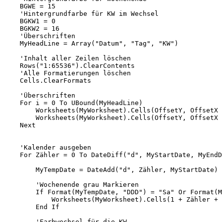
    BGWE = 15

    'Hintergrundfarbe für KW im Wechsel

    BGKW1 = 0

    BGKW2 = 16

    'Überschriften

    MyHeadLine = Array("Datum", "Tag", "KW")

    'Inhalt aller Zeilen löschen

    Rows("1:65536").ClearContents

    'Alle Formatierungen löschen

    Cells.ClearFormats

    'Überschriften

    For i = 0 To UBound(MyHeadLine)

        Worksheets(MyWorksheet).Cells(OffsetY, OffsetX 
        Worksheets(MyWorksheet).Cells(OffsetY, OffsetX 
    Next

    'Kalender ausgeben

    For Zähler = 0 To DateDiff("d", MyStartDate, MyEndD
        MyTempDate = DateAdd("d", Zähler, MyStartDate)

        'Wochenende grau Markieren

        If Format(MyTempDate, "DDD") = "Sa" Or Format(M
            Worksheets(MyWorksheet).Cells(1 + Zähler + 
        End If

        'Farbwechsel für die KW
