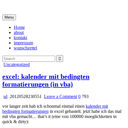
Skip
i live in my own little world, but it's ok… they know me here
to
content
Menu
Home
about
kontakt
impressum
wunschzettel
Search
for:
Posted
Uncategorized
in
excel: kalender mit bedingten
formatierungen (in vba)
on
sd
20120528230551
Leave a Comment
0
793
excel:
vor langer zeit hab ich schonmal einmal einen
kalender mit
kalender
bedingten formatierungen
in excel gebastelt. jetzt habe ich das mal
mit
mit vba gemacht… that’s it (eine von 100000 moeglichkeiten in
bedingten
quick & dirty):
formatierungen
(in