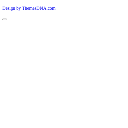
Design by ThemesDNA.com
Scroll
to
Top