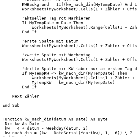
        KWBackgrund = IIf(kw_nach_din(MyTempDate) And 1
        Worksheets(MyWorksheet).Cells(1 + Zähler + Offs
        'aktuellen Tag rot Markieren

        If MyTempDate = Date Then

            Worksheets(MyWorksheet).Range(Cells(1 + Zäh
        End If

        'erste Spalte mit Datum

        Worksheets(MyWorksheet).Cells(1 + Zähler + Offs
        'zweite Spalte mit Wochentag

        Worksheets(MyWorksheet).Cells(1 + Zähler + Offs
        'dritte Spalte mir KW (aber nur am ersten Tag d
        If MyTempKW <> kw_nach_din(MyTempDate) Then

            Worksheets(MyWorksheet).Cells(1 + Zähler + 
            MyTempKW = kw_nach_din(MyTempDate)

        End If

    Next Zähler

End Sub

Function kw_nach_din(datum As Date) As Byte

 Dim kw As Date

 kw = 4 + datum - Weekday(datum, 2)

 kw_nach_din = (kw - DateSerial(Year(kw), 1, -6)) \ 7
