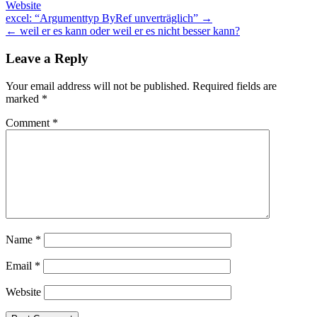
Website
Post
excel: “Argumenttyp ByRef unverträglich” →
← weil er es kann oder weil er es nicht besser kann?
navigation
Leave a Reply
Your email address will not be published.
Required fields are
marked
*
Comment
*
Name
*
Email
*
Website