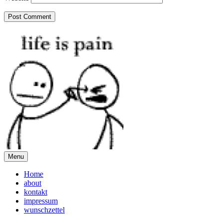
Menu
Home
about
kontakt
impressum
wunschzettel