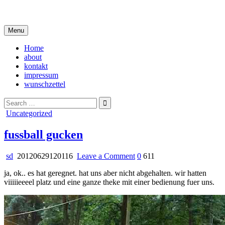
Skip
i live in my own little world, but it's ok… they know me here
to
content
Menu
Home
about
kontakt
impressum
wunschzettel
Search
for:
Posted
Uncategorized
in
fussball gucken
on
sd
20120629120116
Leave a Comment
0
611
fussball
ja, ok.. es hat geregnet. hat uns aber nicht abgehalten. wir hatten
gucken
viiiiieeeel platz und eine ganze theke mit einer bedienung fuer uns.