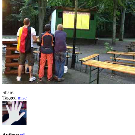
Share:
Tagged
misc
Author:
sd