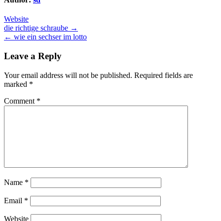
Website
Post
die richtige schraube →
← wie ein sechser im lotto
navigation
Leave a Reply
Your email address will not be published.
Required fields are
marked
*
Comment
*
Name
*
Email
*
Website