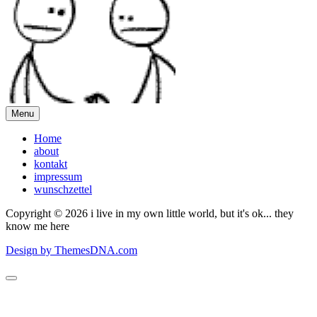
Menu
Home
about
kontakt
impressum
wunschzettel
Copyright © 2026 i live in my own little world, but it's ok... they
know me here
Design by ThemesDNA.com
Scroll
to
Top