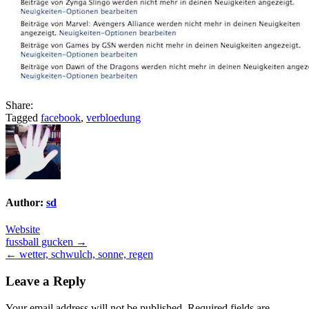
Share:
Tagged
facebook
,
verbloedung
Author:
sd
Website
Post
fussball gucken →
← wetter, schwulch, sonne, regen
navigation
Leave a Reply
Your email address will not be published.
Required fields are