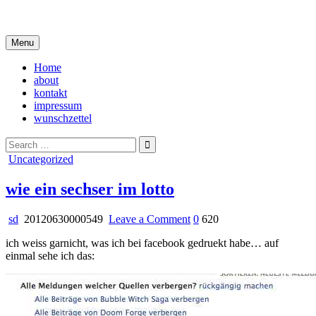
Skip
i live in my own little world, but it's ok… they know me here
to
content
Menu
Home
about
kontakt
impressum
wunschzettel
Search
for:
Posted
Uncategorized
in
wie ein sechser im lotto
on
sd
20120630000549
Leave a Comment
0
620
wie
ich weiss garnicht, was ich bei facebook gedruekt habe… auf
ein
einmal sehe ich das:
sechser
im
lotto