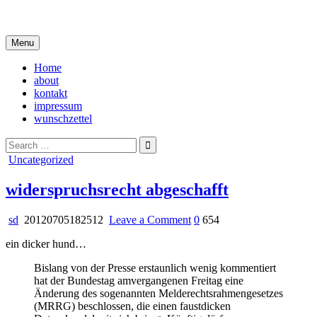
Skip
i live in my own little world, but it's ok… they know me here
to
content
Menu
Home
about
kontakt
impressum
wunschzettel
Search
for:
Posted
Uncategorized
in
widerspruchsrecht abgeschafft
on
sd
20120705182512
Leave a Comment
0
654
widerspruchsrecht
ein dicker hund…
abgeschafft
Bislang von der Presse erstaunlich wenig kommentiert
hat der Bundestag amvergangenen Freitag eine
Änderung des sogenannten Melderechtsrahmengesetzes
(MRRG) beschlossen, die einen faustdicken