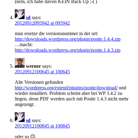
(nein, ich habe davon KEIN Back Up ;-( )
sd
says:
20120912095942 at 095942
man ersetze die versionsnummer in der url:
http://downloads.wordpress.org/plugin/postie.1.4.4.zip
…macht:
http://downloads.wordpress.org/plugin/postie.1.4.3.zip
werner
says:
20120912100645 at 100645
Alte Versionen gefunden
http://wordpress.org/extend/plugins/postie/download/
und
wieder installiert. Problem scheint aber bei WP 3.4.2 zu
liegen, denn PDF werden auch mit Postie 1.4.3 nicht mehr
angezeigt.
sd
says:
20120912100845 at 100845
oder so 😉