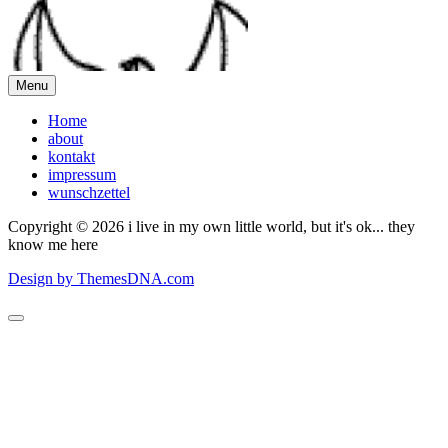
Menu
Home
about
kontakt
impressum
wunschzettel
Copyright © 2026 i live in my own little world, but it's ok... they
know me here
Design by ThemesDNA.com
Scroll
to
Top