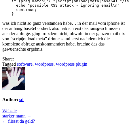
    if (preg_match("/.*(script|onload|meta|base64).*/is
      echo "possible XSS attack - ignoring email\n";

      continue;

was ich nicht so ganz verstanden habe… in der mail vom iphone ist
der anhang base64 codiert. also hab ich erst das rausgeschmissen
aus der abfrage. ging trotzdem nicht, obwohl in der ganzen mail nix
von “script|onload|meta” drinne stand. erst nachdem ich die
komplette abfrage auskommentiert habe, brachte das das
gewuenschte ergebnis.
Share:
Tagged
software
,
wordpress
,
wordpress plugin
Author:
sd
Website
Post
starker mann →
← fliesst da geld?
navigation