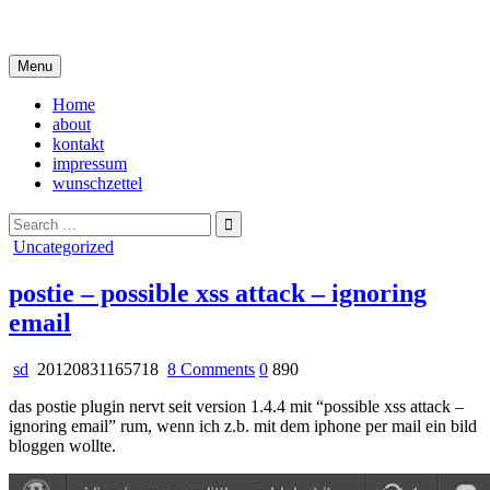
Skip
i live in my own little world, but it's ok… they know me here
to
content
Menu
Home
about
kontakt
impressum
wunschzettel
Search
for:
Posted
Uncategorized
in
postie – possible xss attack – ignoring
email
on
sd
20120831165718
8 Comments
0
890
postie
das postie plugin nervt seit version 1.4.4 mit “possible xss attack –
–
ignoring email” rum, wenn ich z.b. mit dem iphone per mail ein bild
possible
bloggen wollte.
xss
attack
–