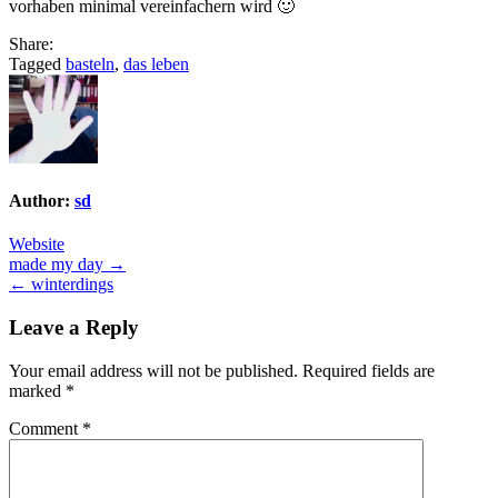
vorhaben minimal vereinfachern wird 🙂
Share:
Tagged
basteln
,
das leben
Author:
sd
Website
Post
made my day →
← winterdings
navigation
Leave a Reply
Your email address will not be published.
Required fields are
marked
*
Comment
*