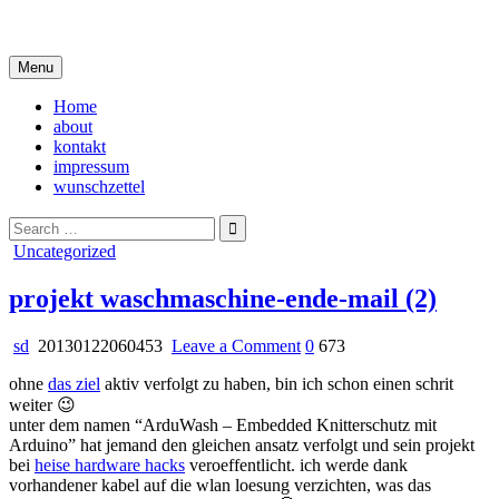
Skip
i live in my own little world, but it's ok… they know me here
to
content
Menu
Home
about
kontakt
impressum
wunschzettel
Search
for:
Posted
Uncategorized
in
projekt waschmaschine-ende-mail (2)
on
sd
20130122060453
Leave a Comment
0
673
projekt
ohne
das ziel
aktiv verfolgt zu haben, bin ich schon einen schrit
waschmaschine-
weiter 😉
ende-
unter dem namen “ArduWash – Embedded Knitterschutz mit
mail
Arduino” hat jemand den gleichen ansatz verfolgt und sein projekt
(2)
bei
heise hardware hacks
veroeffentlicht. ich werde dank
vorhandener kabel auf die wlan loesung verzichten, was das