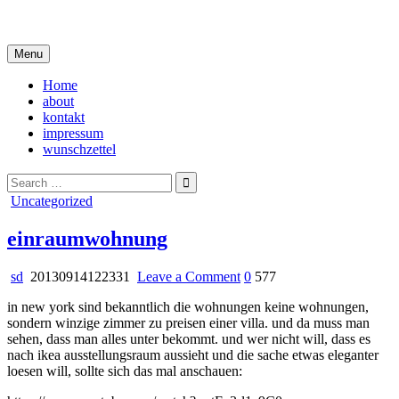
Skip
i live in my own little world, but it's ok… they know me here
to
content
Menu
Home
about
kontakt
impressum
wunschzettel
Search
for:
Posted
Uncategorized
in
einraumwohnung
on
sd
20130914122331
Leave a Comment
0
577
einraumwohnung
in new york sind bekanntlich die wohnungen keine wohnungen,
sondern winzige zimmer zu preisen einer villa. und da muss man
sehen, dass man alles unter bekommt. und wer nicht will, dass es
nach ikea ausstellungsraum aussieht und die sache etwas eleganter
loesen will, sollte sich das mal anschauen: