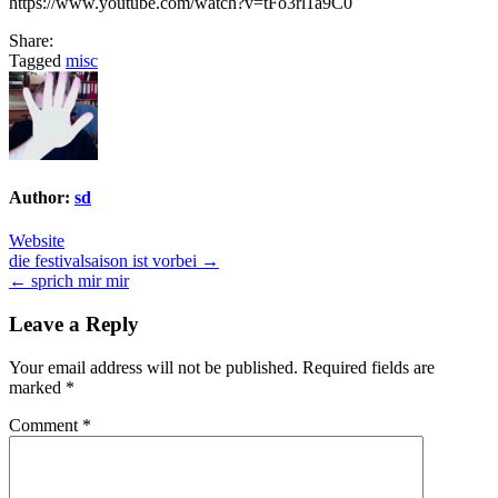
https://www.youtube.com/watch?v=tFo3rl1a9C0
Share:
Tagged
misc
Author:
sd
Website
Post
die festivalsaison ist vorbei →
← sprich mir mir
navigation
Leave a Reply
Your email address will not be published.
Required fields are
marked
*
Comment
*