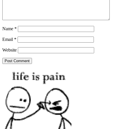
Name
*
Email
*
Website