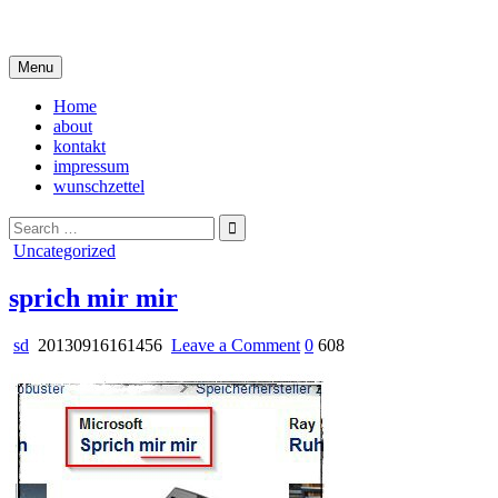
Skip
i live in my own little world, but it's ok… they know me here
to
content
Menu
Home
about
kontakt
impressum
wunschzettel
Search
for:
Posted
Uncategorized
in
sprich mir mir
on
sd
20130916161456
Leave a Comment
0
608
sprich
mir
mir