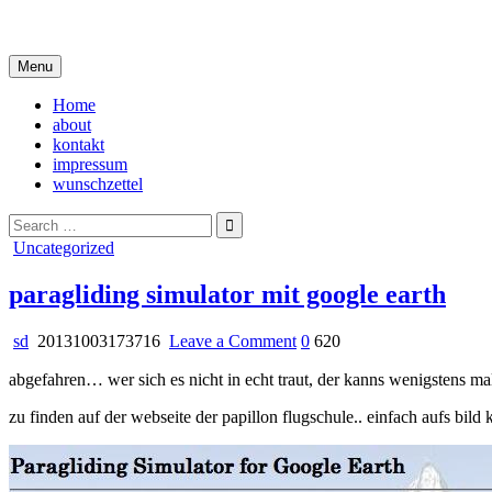
Skip
i live in my own little world, but it's ok… they know me here
to
content
Menu
Home
about
kontakt
impressum
wunschzettel
Search
for:
Posted
Uncategorized
in
paragliding simulator mit google earth
on
sd
20131003173716
Leave a Comment
0
620
paragliding
abgefahren… wer sich es nicht in echt traut, der kanns wenigstens mal
simulator
mit
zu finden auf der webseite der papillon flugschule.. einfach aufs bild 
google
earth