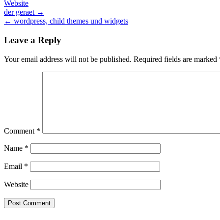
Website
Post
der geraet →
← wordpress, child themes und widgets
navigation
Leave a Reply
Your email address will not be published.
Required fields are marked
Comment
*
Name
*
Email
*
Website