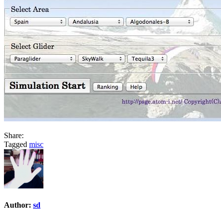
Share:
Tagged
misc
Author:
sd