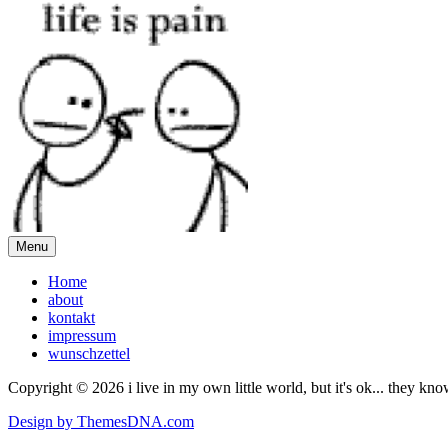
Menu
Home
about
kontakt
impressum
wunschzettel
Copyright © 2026 i live in my own little world, but it's ok... they kn
Design by ThemesDNA.com