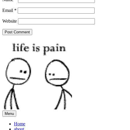
Email
*
Website
Menu
Home
about