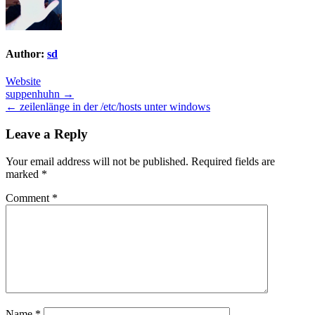
Author:
sd
Website
Post
suppenhuhn →
← zeilenlänge in der /etc/hosts unter windows
navigation
Leave a Reply
Your email address will not be published.
Required fields are
marked
*
Comment
*
Name
*