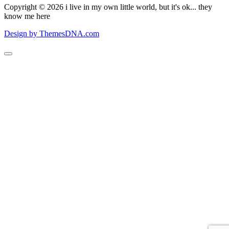
Copyright © 2026 i live in my own little world, but it's ok... they
know me here
Design by ThemesDNA.com
Scroll
to
Top