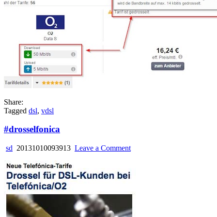
Share:
Tagged
dsl
,
vdsl
#drosselfonica
on
sd
20131010093913
Leave a Comment
#drosselfonica