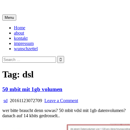
Skip
i live in my own little world, but it's ok… they know me here
to
content
Menu
Home
about
kontakt
impressum
wunschzettel
Search
for:
Tag:
dsl
50 mbit mit 1gb volumen
on
sd
20161123072709
Leave a Comment
50
wer bitte braucht denn sowas? 50 mbit vdsl mit 1gb datenvolumen?
mbit
danach auf 14 kbits gedrosselt..
mit
1gb
volumen