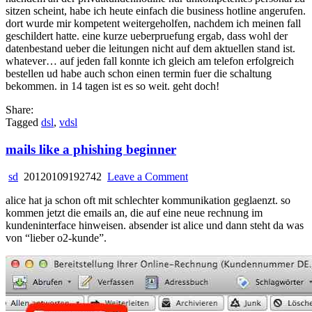
sitzen scheint, habe ich heute einfach die business hotline angerufen.
dort wurde mir kompetent weitergeholfen, nachdem ich meinen fall
geschildert hatte. eine kurze ueberpruefung ergab, dass wohl der
datenbestand ueber die leitungen nicht auf dem aktuellen stand ist.
whatever… auf jeden fall konnte ich gleich am telefon erfolgreich
bestellen ud habe auch schon einen termin fuer die schaltung
bekommen. in 14 tagen ist es so weit. geht doch!
Share:
Tagged
dsl
,
vdsl
mails like a phishing beginner
on
sd
20120109192742
Leave a Comment
mails
alice hat ja schon oft mit schlechter kommunikation geglaenzt. so
like
kommen jetzt die emails an, die auf eine neue rechnung im
a
kundeninterface hinweisen. absender ist alice und dann steht da was
phishing
von “lieber o2-kunde”.
beginner