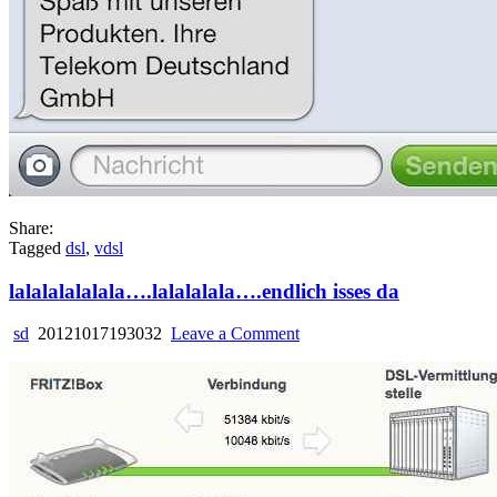
Share:
Tagged
dsl
,
vdsl
lalalalalalala….lalalalala….endlich isses da
on
sd
20121017193032
Leave a Comment
lalalalalalala….lalalalala….
isses
da