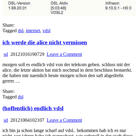
Share:
Tagged
dsl
,
internet
,
vdsl
ich werde die alice nicht vermissen
on
sd
20121016190729
Leave a Comment
ich
morgen soll es endlich vdsl von der telekom geben. schluss mit der
werde
alice. die letzte aktion hat mich nochmal in dem beschluss bestaerkt.
die
die haben mir naemlich heute morgen schon den saft abgedreht.
alice
grrrrrr….
nicht
vermissen
Share:
Tagged
dsl
(hoffentlich) endlich vdsl
on
sd
20121004102107
Leave a Comment
(hoffentlich)
ich bin ja schon lange scharf auf vdsl.. bekommen hab ich es nur
endlich
nicht. vor jahren habe ich zugeschaut, wie ueberall in der stadt diese