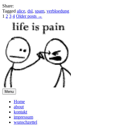
Share:
Tagged
alice
,
dsl
,
spam
,
verbloedung
Posts
1
2
3
4
Older posts →
pagination
Menu
Home
about
kontakt
impressum
wunschzettel