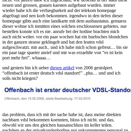
vdsl
neuen und grossen, grauen kaesten aufgebaut wurden. immer
wieder habe ich die verfuegbarkeit auf der telekom homepage
abgefragt und nen korb bekommen. irgendwo in den tiefen dieser
homepage gibts auch eine landkarte mit dem ausbaustatus. gemaess
dieser wohne ich inmitten eines solchen erschlossenen gebietes. nur
bestellen konnte ich es nie. anrufe bei der hotline brachten mich
auch nicht weiter. vor ein paar wochen hat ein huebsches blondchen
in der ganzen strasse geklingelt und hat den leuten vdsl
aufgeschwatzt. mir auch.. und ich habe mich schon gefreut… bis sie
ein paar tage spaeter anrief und mir was erzaehlte von “es ist kein
port mehr frei”. whaaaa…
und gestern bin ich ueber
diesen artikel
von 2006 gestolpert.
“offenbach ist erster deutsch vdsl standort!” ..pha… und und ich
solls nicht kriegen?
das problem, dass ich mit der sache habe ist, dass meine direkten
nachbarn vdsl bekommen koennten, bloss ich nicht. und das,
obwohl wir uns den gleichen hausanschluss im keller teilen.
nachdem an der privatkundenhotline nur unkompetentes personal zu