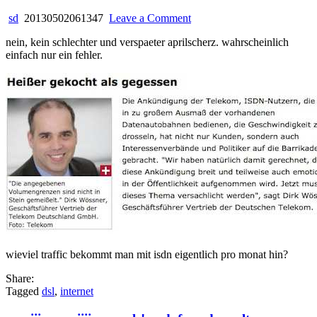
on
sd
20130502061347
Leave a Comment
omg!
nein, kein schlechter und verspaeter aprilscherz. wahrscheinlich
jetzt
einfach nur ein fehler.
wird
auch
noch
isdn
gedrosselt!
wieviel traffic bekommt man mit isdn eigentlich pro monat hin?
Share:
Tagged
dsl
,
internet