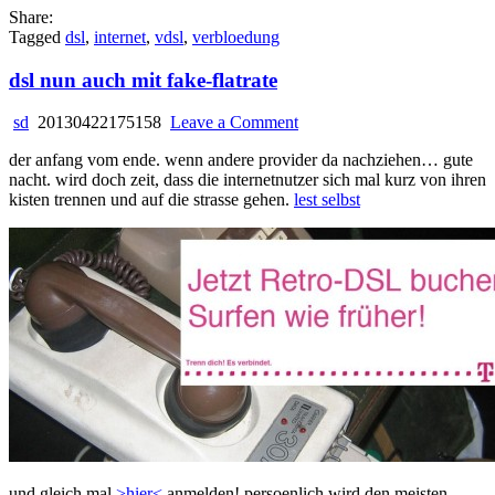
Share:
Tagged
dsl
,
internet
,
vdsl
,
verbloedung
dsl nun auch mit fake-flatrate
on
sd
20130422175158
Leave a Comment
dsl
der anfang vom ende. wenn andere provider da nachziehen… gute
nun
nacht. wird doch zeit, dass die internetnutzer sich mal kurz von ihren
auch
kisten trennen und auf die strasse gehen.
lest selbst
mit
fake-
flatrate
und gleich mal
>hier<
anmelden! persoenlich wird den meisten