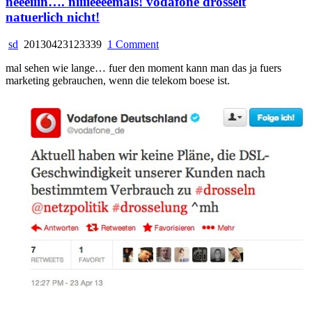
neeeiiin…. niiiieeeemals! vodafone drosselt
natuerlich nicht!
on
sd
20130423123339
1 Comment
neeeiiin….
mal sehen wie lange… fuer den moment kann man das ja fuers
niiiieeeemals!
marketing gebrauchen, wenn die telekom boese ist.
vodafone
drosselt
natuerlich
nicht!