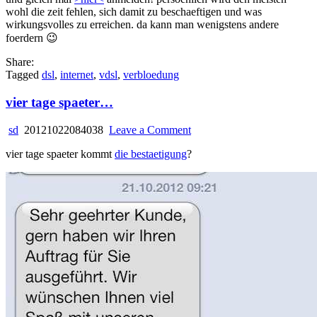
wohl die zeit fehlen, sich damit zu beschaeftigen und was
wirkungsvolles zu erreichen. da kann man wenigstens andere
foerdern 😉
Share:
Tagged
dsl
,
internet
,
vdsl
,
verbloedung
vier tage spaeter…
on
sd
20121022084038
Leave a Comment
vier
vier tage spaeter kommt
die bestaetigung
?
tage
spaeter…