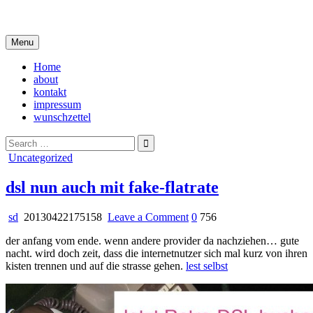
Skip
i live in my own little world, but it's ok… they know me here
to
content
Menu
Home
about
kontakt
impressum
wunschzettel
Search
for:
Posted
Uncategorized
in
dsl nun auch mit fake-flatrate
on
sd
20130422175158
Leave a Comment
0
756
dsl
der anfang vom ende. wenn andere provider da nachziehen… gute
nun
nacht. wird doch zeit, dass die internetnutzer sich mal kurz von ihren
auch
kisten trennen und auf die strasse gehen.
lest selbst
mit
fake-
flatrate