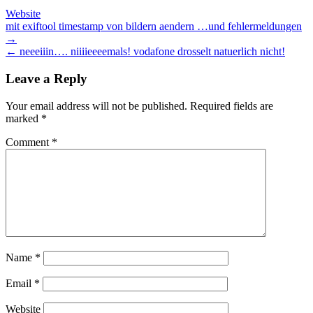
Website
Post
mit exiftool timestamp von bildern aendern …und fehlermeldungen
→
navigation
← neeeiiin…. niiiieeeemals! vodafone drosselt natuerlich nicht!
Leave a Reply
Your email address will not be published.
Required fields are
marked
*
Comment
*
Name
*
Email
*
Website