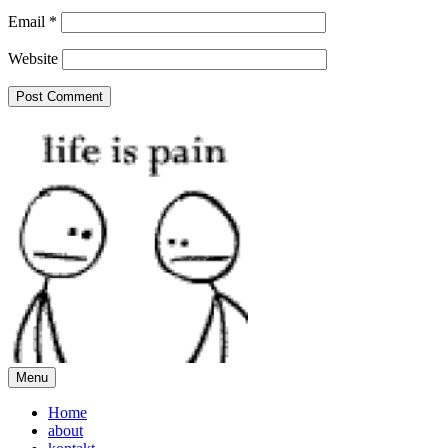
Email
*
Website
Menu
Home
about