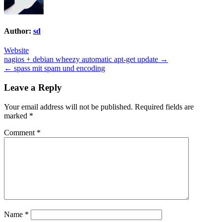
Author:
sd
Website
Post
nagios + debian wheezy automatic apt-get update →
← spass mit spam und encoding
navigation
Leave a Reply
Your email address will not be published.
Required fields are
marked
*
Comment
*
Name
*