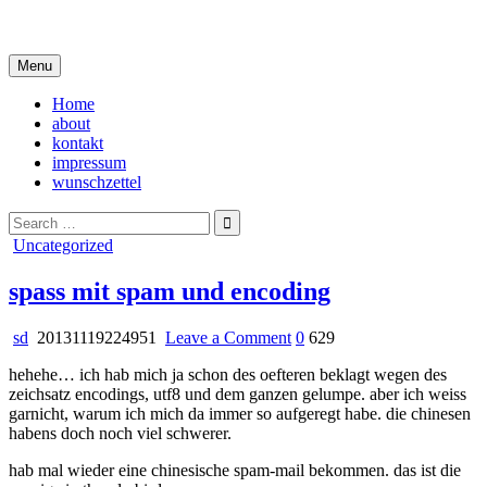
Skip
i live in my own little world, but it's ok… they know me here
to
content
Menu
Home
about
kontakt
impressum
wunschzettel
Search
for:
Posted
Uncategorized
in
spass mit spam und encoding
on
sd
20131119224951
Leave a Comment
0
629
spass
hehehe… ich hab mich ja schon des oefteren beklagt wegen des
mit
zeichsatz encodings, utf8 und dem ganzen gelumpe. aber ich weiss
spam
garnicht, warum ich mich da immer so aufgeregt habe. die chinesen
und
habens doch noch viel schwerer.
encoding
hab mal wieder eine chinesische spam-mail bekommen. das ist die