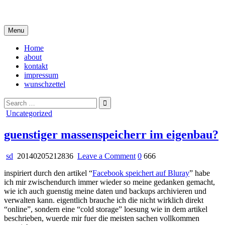
Skip
i live in my own little world, but it's ok… they know me here
to
content
Menu
Home
about
kontakt
impressum
wunschzettel
Search
for:
Posted
Uncategorized
in
guenstiger massenspeicherr im eigenbau?
on
sd
20140205212836
Leave a Comment
0
666
guenstiger
inspiriert durch den artikel “
Facebook speichert auf Bluray
” habe
massenspeicherr
ich mir zwischendurch immer wieder so meine gedanken gemacht,
im
wie ich auch guenstig meine daten und backups archivieren und
eigenbau?
verwalten kann. eigentlich brauche ich die nicht wirklich direkt
“online”, sondern eine “cold storage” loesung wie in dem artikel
beschrieben, wuerde mir fuer die meisten sachen vollkommen