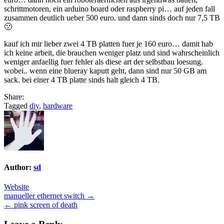
schrittmotoren, ein arduino board oder raspberry pi… auf jeden fall
zusammen deutlich ueber 500 euro. und dann sinds doch nur 7,5 TB
🙁
kauf ich mir lieber zwei 4 TB platten fuer je 160 euro… damit hab
ich keine arbeit, die brauchen weniger platz und sind wahrscheinlich
weniger anfaellig fuer fehler als diese art der selbstbau loesung.
wobei.. wenn eine blueray kaputt geht, dann sind nur 50 GB am
sack. bei einer 4 TB platte sinds halt gleich 4 TB.
Share:
Tagged
diy
,
hardware
Author:
sd
Website
Post
manueller ethernet switch →
← pink screen of death
navigation