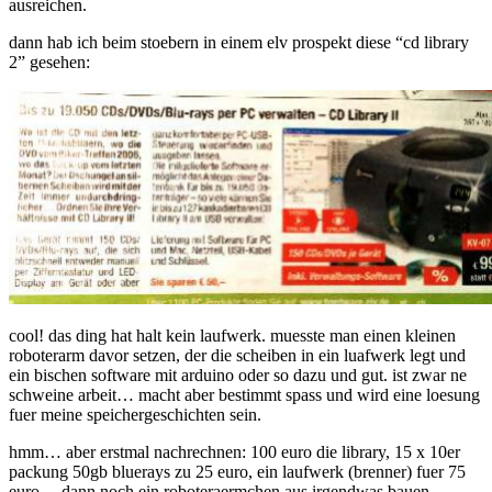
ausreichen.
dann hab ich beim stoebern in einem elv prospekt diese “cd library
2” gesehen:
cool! das ding hat halt kein laufwerk. muesste man einen kleinen
roboterarm davor setzen, der die scheiben in ein luafwerk legt und
ein bischen software mit arduino oder so dazu und gut. ist zwar ne
schweine arbeit… macht aber bestimmt spass und wird eine loesung
fuer meine speichergeschichten sein.
hmm… aber erstmal nachrechnen: 100 euro die library, 15 x 10er
packung 50gb bluerays zu 25 euro, ein laufwerk (brenner) fuer 75
euro… dann noch ein roboteraermchen aus irgendwas bauen,