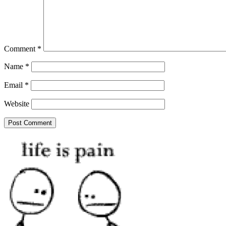
Comment
*
Name
*
Email
*
Website