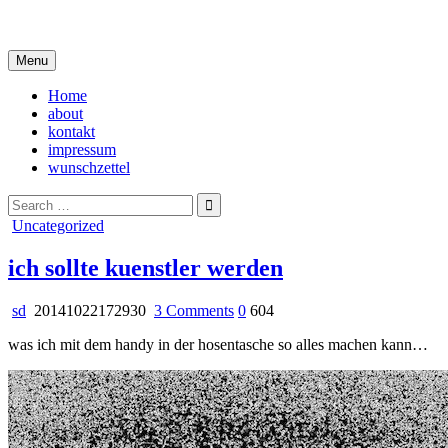
Skip
i live in my own little world, but it's ok… they know me here
to
content
Menu
Home
about
kontakt
impressum
wunschzettel
Search
for:
Posted
Uncategorized
in
ich sollte kuenstler werden
on
sd
20141022172930
3 Comments
0
604
ich
was ich mit dem handy in der hosentasche so alles machen kann…
sollte
kuenstler
werden