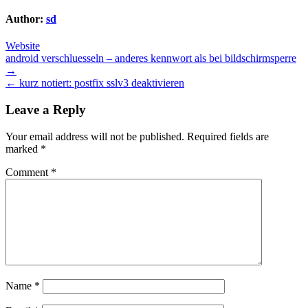
Author:
sd
Website
Post
android verschluesseln – anderes kennwort als bei bildschirmsperre
→
navigation
← kurz notiert: postfix sslv3 deaktivieren
Leave a Reply
Your email address will not be published.
Required fields are
marked
*
Comment
*
Name
*