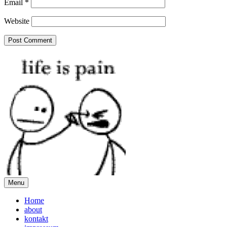
Email
*
Website
Menu
Home
about
kontakt