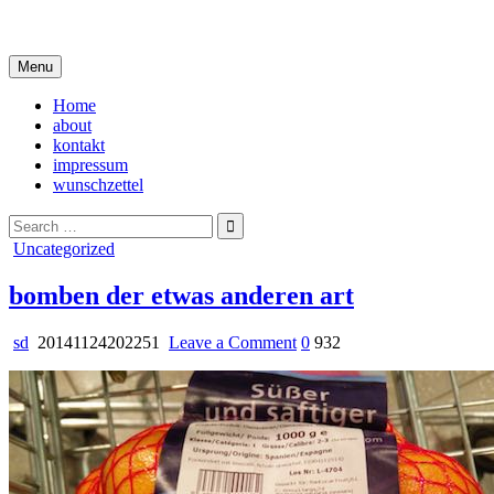
Skip
i live in my own little world, but it's ok… they know me here
to
content
Menu
Home
about
kontakt
impressum
wunschzettel
Search
for:
Posted
Uncategorized
in
bomben der etwas anderen art
on
sd
20141124202251
Leave a Comment
0
932
bomben
der
etwas
anderen
art