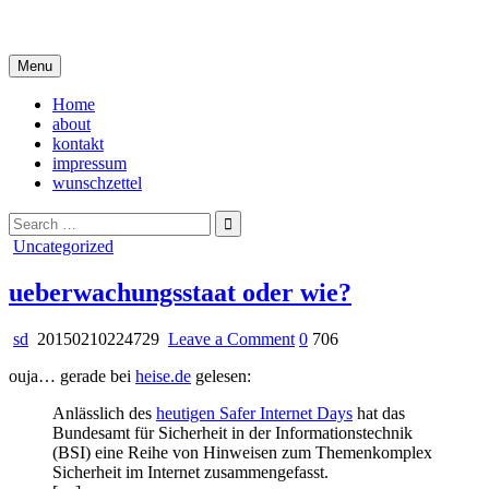
Skip
i live in my own little world, but it's ok… they know me here
to
content
Menu
Home
about
kontakt
impressum
wunschzettel
Search
for:
Posted
Uncategorized
in
ueberwachungsstaat oder wie?
on
sd
20150210224729
Leave a Comment
0
706
ueberwachungsstaat
ouja… gerade bei
heise.de
gelesen:
oder
wie?
Anlässlich des
heutigen Safer Internet Days
hat das
Bundesamt für Sicherheit in der Informationstechnik
(BSI) eine Reihe von Hinweisen zum Themenkomplex
Sicherheit im Internet zusammengefasst.