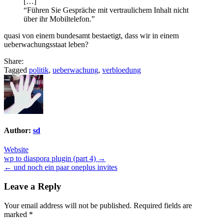
[…]
“Führen Sie Gespräche mit vertraulichem Inhalt nicht
über ihr Mobiltelefon.”
quasi von einem bundesamt bestaetigt, dass wir in einem
ueberwachungsstaat leben?
Share:
Tagged
politik
,
ueberwachung
,
verbloedung
Author:
sd
Website
Post
wp to diaspora plugin (part 4) →
← und noch ein paar oneplus invites
navigation
Leave a Reply
Your email address will not be published.
Required fields are
marked
*