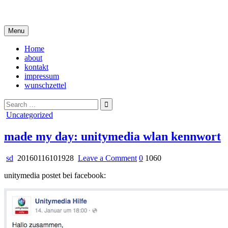
Skip
i live in my own little world, but it's ok… they know me here
to
content
Menu
Home
about
kontakt
impressum
wunschzettel
Search
for:
Posted
Uncategorized
in
made my day: unitymedia wlan kennwort
on
sd
20160116101928
Leave a Comment
0
1060
made
unitymedia postet bei facebook:
my
day:
unitymedia
wlan
kennwort