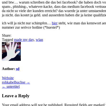
und btw… warum schreiben die das bei facebook? die haben doch von 
spam-, phishing-, whatever-kacke, dass das medium facebook vertraue
da nicht so viele der kunden erreicht? das wuerde ja unter umstaenden
ja nicht. das kostet ja geld. und ausserdem haben die ja keine qualifizi
ich will ja nicht nur schimpfen…
hier
steht, wie man das kennwort a
nummer zur serivce hotline (*huestel*)
Share:
Tagged
made my day
,
wlan
Author:
sd
Website
Post
rohkabelbuchse →
← untertitel
navigation
Leave a Reply
Your email address will not be published.
Required fields are marked