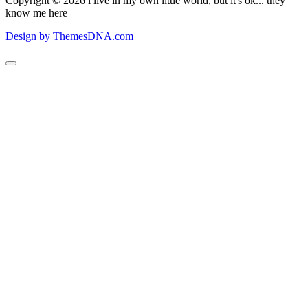
Copyright © 2026 i live in my own little world, but it's ok... they
know me here
Design by ThemesDNA.com
Scroll
to
Top