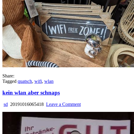
Share:
Tagged
quatsch
,
wifi
,
wlan
kein wlan aber schnaps
on
sd
20191016065418
Leave a Comment
kein
wlan
aber
schnaps