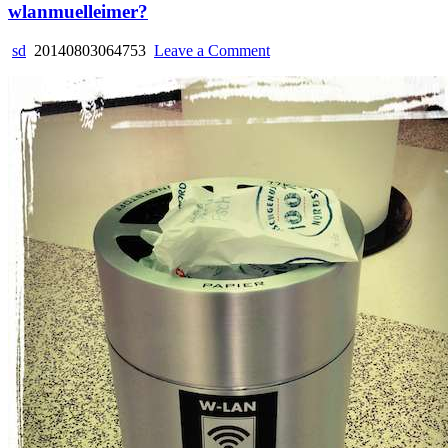
wlanmuelleimer?
on
sd
20140803064753
Leave a Comment
wlanmuelleimer?