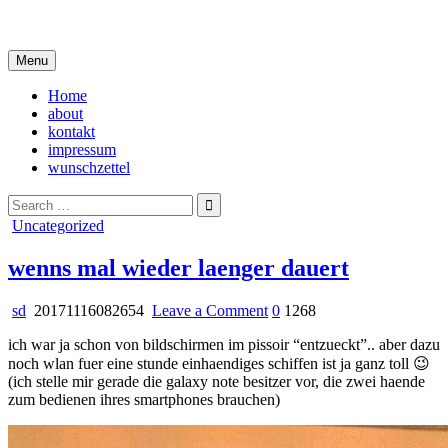
Skip
i live in my own little world, but it's ok… they know me here
to
content
Menu
Home
about
kontakt
impressum
wunschzettel
Search
for:
Posted
Uncategorized
in
wenns mal wieder laenger dauert
on
sd
20171116082654
Leave a Comment
0
1268
wenns
ich war ja schon von bildschirmen im pissoir “entzueckt”.. aber dazu
mal
noch wlan fuer eine stunde einhaendiges schiffen ist ja ganz toll 😉
wieder
(ich stelle mir gerade die galaxy note besitzer vor, die zwei haende
laenger
zum bedienen ihres smartphones brauchen)
dauert