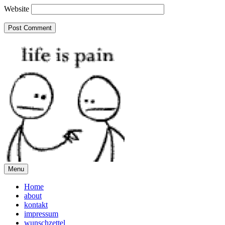
Website
Menu
Home
about
kontakt
impressum
wunschzettel