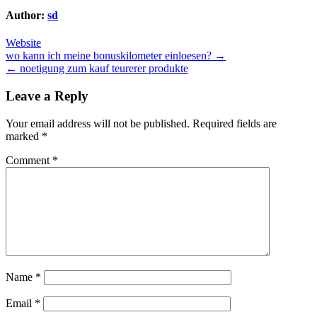
Author:
sd
Website
Post
wo kann ich meine bonuskilometer einloesen? →
← noetigung zum kauf teurerer produkte
navigation
Leave a Reply
Your email address will not be published.
Required fields are
marked
*
Comment
*
Name
*
Email
*