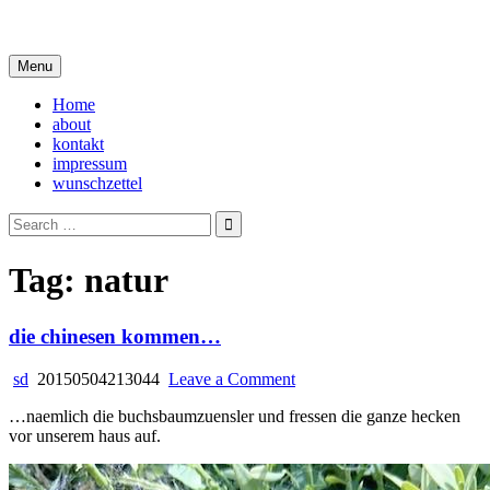
Skip
i live in my own little world, but it's ok… they know me here
to
content
Menu
Home
about
kontakt
impressum
wunschzettel
Search
for:
Tag:
natur
die chinesen kommen…
on
sd
20150504213044
Leave a Comment
die
…naemlich die buchsbaumzuensler und fressen die ganze hecken
chinesen
vor unserem haus auf.
kommen…