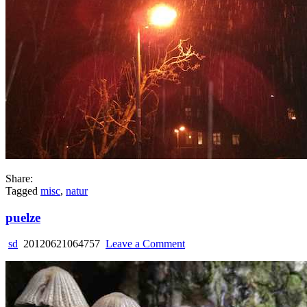
Share:
Tagged
misc
,
natur
puelze
on
sd
20120621064757
Leave a Comment
puelze