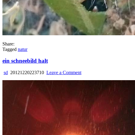
Share:
Tagged
natur
ein schneebild halt
on
sd
20121220223710
Leave a Comment
ein
schneebild
halt