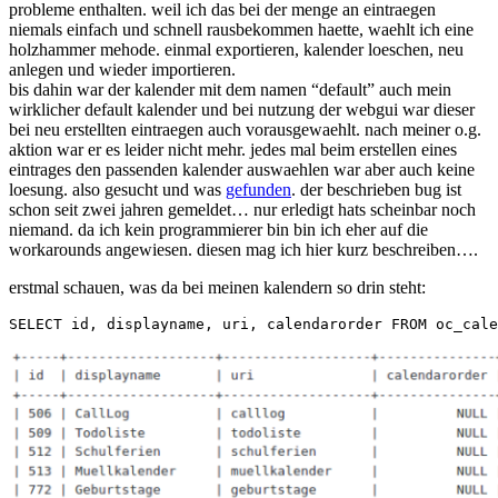
probleme enthalten. weil ich das bei der menge an eintraegen
nextcloud
niemals einfach und schnell rausbekommen haette, waehlt ich eine
bzw.
holzhammer mehode. einmal exportieren, kalender loeschen, neu
der
anlegen und wieder importieren.
default
bis dahin war der kalender mit dem namen “default” auch mein
kalender
wirklicher default kalender und bei nutzung der webgui war dieser
bei neu erstellten eintraegen auch vorausgewaehlt. nach meiner o.g.
aktion war er es leider nicht mehr. jedes mal beim erstellen eines
eintrages den passenden kalender auswaehlen war aber auch keine
loesung. also gesucht und was
gefunden
. der beschrieben bug ist
schon seit zwei jahren gemeldet… nur erledigt hats scheinbar noch
niemand. da ich kein programmierer bin bin ich eher auf die
workarounds angewiesen. diesen mag ich hier kurz beschreiben….
erstmal schauen, was da bei meinen kalendern so drin steht: