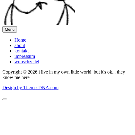
Menu
Home
about
kontakt
impressum
wunschzettel
Copyright © 2026 i live in my own little world, but it's ok... they
know me here
Design by ThemesDNA.com
Scroll
to
Top