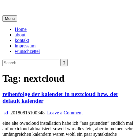
Skip
i live in my own little world, but it's ok… they know me here
to
content
Menu
Home
about
kontakt
impressum
wunschzettel
Search
for:
Tag:
nextcloud
reihenfolge der kalender in nextcloud bzw. der
default kalender
on
sd
20180815100348
Leave a Comment
reihenfolge
eine alte owncloud installation habe ich “aus gruenden” endlich mal
der
auf nextcloud aktualisiert. soweit war alles fein, aber in meinen sehr
kalender
umfangreichen kalendern waren wohl ein paar syntaktische
in